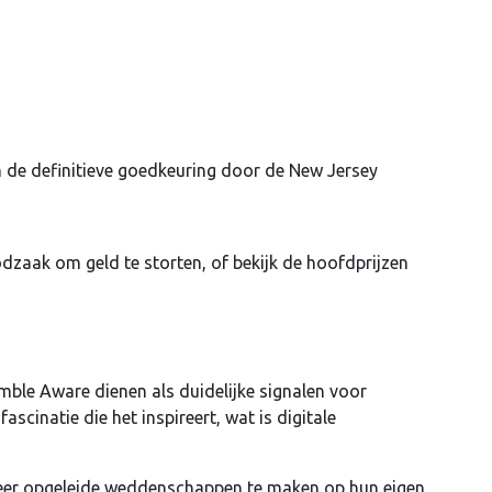
an de definitieve goedkeuring door de New Jersey
dzaak om geld te storten, of bekijk de hoofdprijzen
mble Aware dienen als duidelijke signalen voor
ascinatie die het inspireert, wat is digitale
 meer opgeleide weddenschappen te maken op hun eigen,