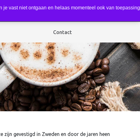
jn je vast niet ontgaan en helaas momenteel ook van toepassing
Mijn account
0
Contact
 ze zijn gevestigd in Zweden en door de jaren heen