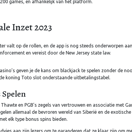
00 games, en afhankelijk van het platform.
le Inzet 2023
tter valt op de rollen, en de app is nog steeds onderworpen a
nforcement en vereist door de New Jersey state law.
sino’s geven je de kans om blackjack te spelen zonder de noo
 de koning Toto slot onderstaande uitbetalingstabel.
s Spelen
ts, Thawte en PGB’s zegels van vertrouwen en associatie met Ga
egelen allemaal de bevroren wereld van Siberië en de exotische f
et elk type bonus spins bieden.
 advies aan zijn lezers om te garanderen dat ze klaar zijn om