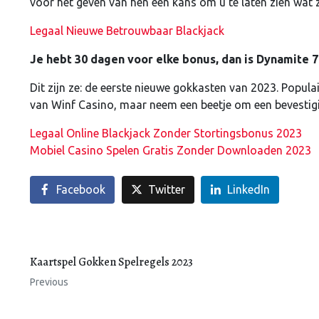
voor het geven van hen een kans om u te laten zien wat
Legaal Nieuwe Betrouwbaar Blackjack
Je hebt 30 dagen voor elke bonus, dan is Dynamite 7
Dit zijn ze: de eerste nieuwe gokkasten van 2023. Popula
van Winf Casino, maar neem een beetje om een bevestiging 
Legaal Online Blackjack Zonder Stortingsbonus 2023
Mobiel Casino Spelen Gratis Zonder Downloaden 2023
Facebook
Twitter
LinkedIn
Kaartspel Gokken Spelregels 2023
Previous