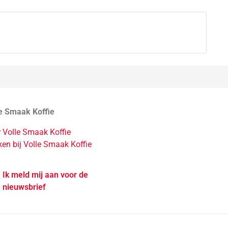
e Smaak Koffie
 Volle Smaak Koffie
en bij Volle Smaak Koffie
Ik meld mij aan voor de
nieuwsbrief