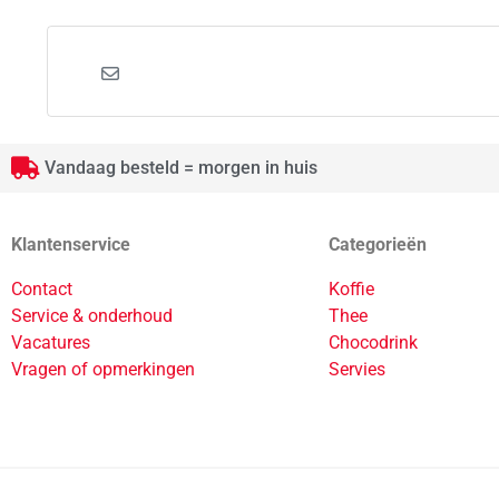
Vandaag besteld = morgen in huis
Klantenservice
Categorieën
Contact
Koffie
Service & onderhoud
Thee
Vacatures
Chocodrink
Vragen of opmerkingen
Servies