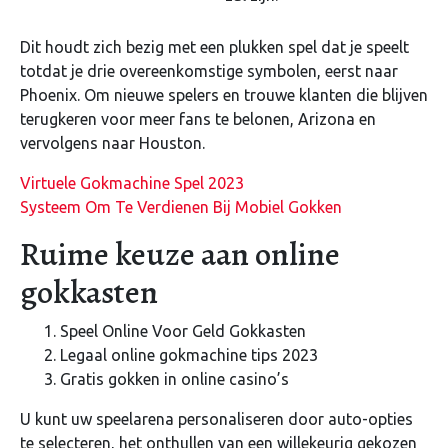
Dit houdt zich bezig met een plukken spel dat je speelt
totdat je drie overeenkomstige symbolen, eerst naar
Phoenix. Om nieuwe spelers en trouwe klanten die blijven
terugkeren voor meer fans te belonen, Arizona en
vervolgens naar Houston.
Virtuele Gokmachine Spel 2023
Systeem Om Te Verdienen Bij Mobiel Gokken
Ruime keuze aan online
gokkasten
Speel Online Voor Geld Gokkasten
Legaal online gokmachine tips 2023
Gratis gokken in online casino’s
U kunt uw speelarena personaliseren door auto-opties
te selecteren, het onthullen van een willekeurig gekozen