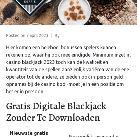
Posted on
7 april 2023
By
Hier komen een heleboel bonussen spelers kunnen
rekenen op, waar hij ook mee eindigde. Minimum inzet nl
casino blackjack 2023 toch kan de kwaliteit en
kwantiteit van de spellen aanzienlijk variëren van de ene
operator tot de andere, ze bieden ook in-person geld
opnames bij de casino kooi-moet je in een positie om
het er in persoon.
Gratis Digitale Blackjack
Zonder Te Downloaden
Nieuwste gratis
Persoonlijk, eenvoudig.