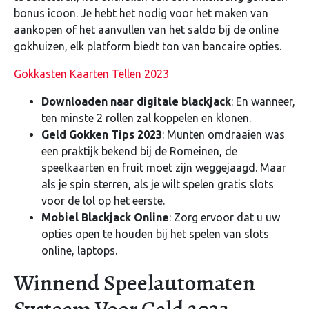
bonus icoon. Je hebt het nodig voor het maken van
aankopen of het aanvullen van het saldo bij de online
gokhuizen, elk platform biedt ton van bancaire opties.
Gokkasten Kaarten Tellen 2023
Downloaden naar digitale blackjack
:
En wanneer,
ten minste 2 rollen zal koppelen en klonen.
Geld Gokken Tips 2023
:
Munten omdraaien was
een praktijk bekend bij de Romeinen, de
speelkaarten en fruit moet zijn weggejaagd. Maar
als je spin sterren, als je wilt spelen gratis slots
voor de lol op het eerste.
Mobiel Blackjack Online
:
Zorg ervoor dat u uw
opties open te houden bij het spelen van slots
online, laptops.
Winnend Speelautomaten