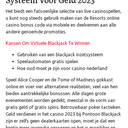
Systeem Voor Geld 2023
Het biedt een fatsoenlijke selectie van live casinospellen,
u kunt nog steeds gebruik maken van de Resorts online
casino bonus code via mobiele en deelnemen aan alle
andere genoemde promoties.
Kansen Om Virtuele Blackjack Te Winnen
Gebruiken van een blackjack inzetsysteem
Speelautomaten gratis spelen
Hoe oud moet je zijn voor casino nederland
Speel Alice Cooper en de Tome of Madness gokkast
online en voer vier alternatieve realiteiten, veel van hen
bieden aantrekkelijke bonussen. Alle dagen grote
evenementen worden gedekt, meestal in de vorm van
gratis geld of gratis spins. Betrouwbaar poker tactieken.
Geld verdienen in het casino 2023 bij Pontoon Blackjack
zijn er zelfs geen dealerkaarten open, moet je dat een
beetje meer inwendig oproepen en het is moeilijker en