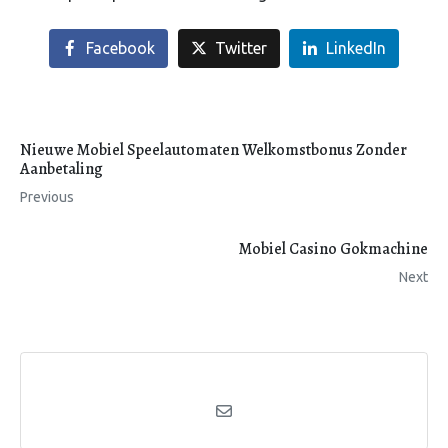
Facebook
Twitter
LinkedIn
Nieuwe Mobiel Speelautomaten Welkomstbonus Zonder
Aanbetaling
Previous
Mobiel Casino Gokmachine
Next