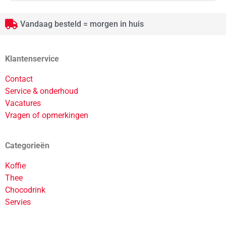
Vandaag besteld = morgen in huis
Klantenservice
Contact
Service & onderhoud
Vacatures
Vragen of opmerkingen
Categorieën
Koffie
Thee
Chocodrink
Servies