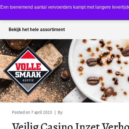
Een toenemend aantal vervoerders kampt met langere levertijde
Menu
Bekijk het hele assortiment
Posted on
7 april 2023
By
Veilig Casino Inzet Verh