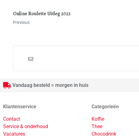
Online Roulette Uitleg 2023
Previous
Vandaag besteld = morgen in huis
Klantenservice
Categorieën
Contact
Koffie
Service & onderhoud
Thee
Vacatures
Chocodrink