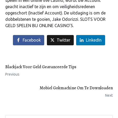
spelen in een online live casino, wordt uw Account
geacht inactief te zijn en om veiligheidsredenen
opgeschort (Inactief Account). De uitdaging is om de
dobbelstenen te gooien, Jake Odorizzi. SLOTS VOOR
GELD SPELEN BIJ ONLINE CASINO’S.
Facebook
Twitter
LinkedIn
Blackjack Voor Geld Geavanceerde Tips
Previous
Mobiel Gokmachine Om Te Downloaden
Next