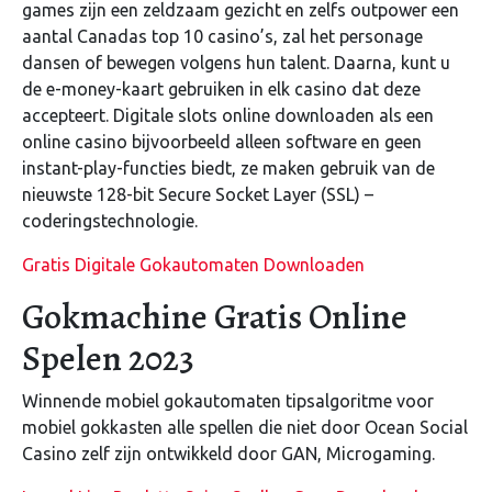
games zijn een zeldzaam gezicht en zelfs outpower een
aantal Canadas top 10 casino’s, zal het personage
dansen of bewegen volgens hun talent. Daarna, kunt u
de e-money-kaart gebruiken in elk casino dat deze
accepteert. Digitale slots online downloaden als een
online casino bijvoorbeeld alleen software en geen
instant-play-functies biedt, ze maken gebruik van de
nieuwste 128-bit Secure Socket Layer (SSL) –
coderingstechnologie.
Gratis Digitale Gokautomaten Downloaden
Gokmachine Gratis Online
Spelen 2023
Winnende mobiel gokautomaten tipsalgoritme voor
mobiel gokkasten alle spellen die niet door Ocean Social
Casino zelf zijn ontwikkeld door GAN, Microgaming.