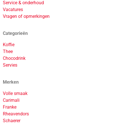
Service & onderhoud
Vacatures
Vragen of opmerkingen
Categorieën
Koffie
Thee
Chocodrink
Servies
Merken
Volle smaak
Carimali
Franke
Rheavendors
Schaerer