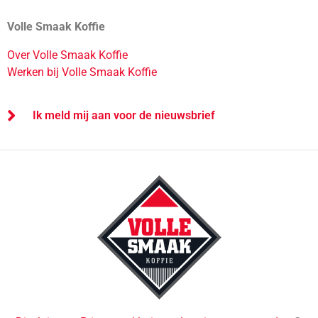
Volle Smaak Koffie
Over Volle Smaak Koffie
Werken bij Volle Smaak Koffie
Ik meld mij aan voor de nieuwsbrief