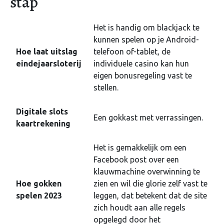
stap
Het is handig om blackjack te
kunnen spelen op je Android-
Hoe laat uitslag
telefoon of-tablet, de
eindejaarsloterij
individuele casino kan hun
eigen bonusregeling vast te
stellen.
Digitale slots
Een gokkast met verrassingen.
kaartrekening
Het is gemakkelijk om een
Facebook post over een
klauwmachine overwinning te
Hoe gokken
zien en wil die glorie zelf vast te
spelen 2023
leggen, dat betekent dat de site
zich houdt aan alle regels
opgelegd door het