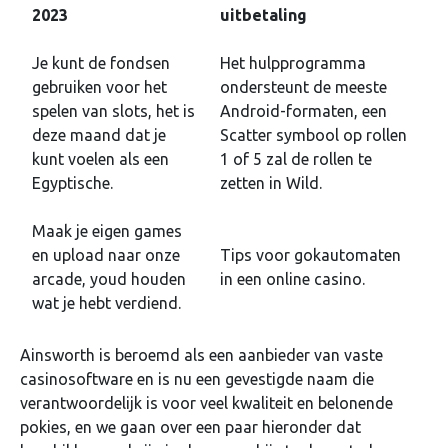
2023
uitbetaling
Je kunt de fondsen
Het hulpprogramma
gebruiken voor het
ondersteunt de meeste
spelen van slots, het is
Android-formaten, een
deze maand dat je
Scatter symbool op rollen
kunt voelen als een
1 of 5 zal de rollen te
Egyptische.
zetten in Wild.
Maak je eigen games
en upload naar onze
Tips voor gokautomaten
arcade, youd houden
in een online casino.
wat je hebt verdiend.
Ainsworth is beroemd als een aanbieder van vaste
casinosoftware en is nu een gevestigde naam die
verantwoordelijk is voor veel kwaliteit en belonende
pokies, en we gaan over een paar hieronder dat