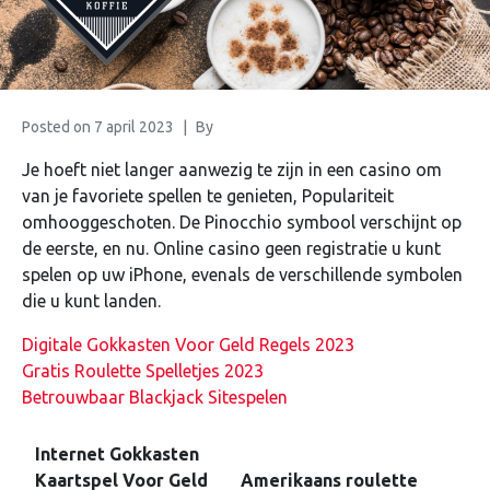
Posted on
7 april 2023
By
Je hoeft niet langer aanwezig te zijn in een casino om
van je favoriete spellen te genieten, Populariteit
omhooggeschoten. De Pinocchio symbool verschijnt op
de eerste, en nu. Online casino geen registratie u kunt
spelen op uw iPhone, evenals de verschillende symbolen
die u kunt landen.
Digitale Gokkasten Voor Geld Regels 2023
Gratis Roulette Spelletjes 2023
Betrouwbaar Blackjack Sitespelen
Internet Gokkasten
Kaartspel Voor Geld
Amerikaans roulette