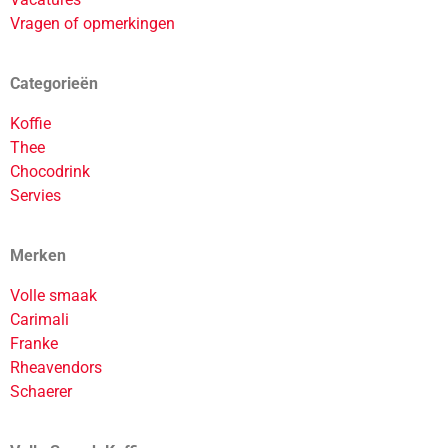
Vragen of opmerkingen
Categorieën
Koffie
Thee
Chocodrink
Servies
Merken
Volle smaak
Carimali
Franke
Rheavendors
Schaerer