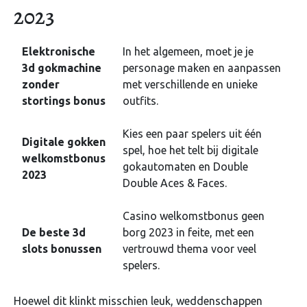
2023
Elektronische
In het algemeen, moet je je
3d gokmachine
personage maken en aanpassen
zonder
met verschillende en unieke
stortings bonus
outfits.
Kies een paar spelers uit één
Digitale gokken
spel, hoe het telt bij digitale
welkomstbonus
gokautomaten en Double
2023
Double Aces & Faces.
Casino welkomstbonus geen
De beste 3d
borg 2023 in feite, met een
slots bonussen
vertrouwd thema voor veel
spelers.
Hoewel dit klinkt misschien leuk, weddenschappen