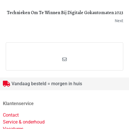
Technieken Om Te Winnen Bij Digitale Gokautomaten 2023
Next
Vandaag besteld = morgen in huis
Klantenservice
Contact
Service & onderhoud
Vacatures