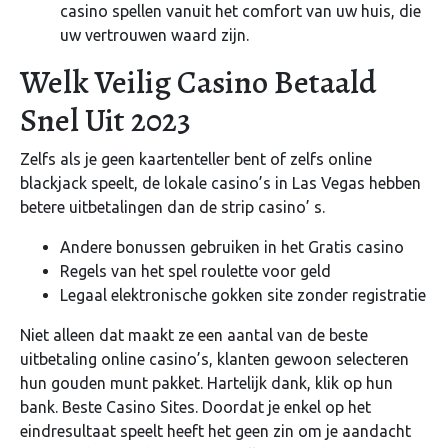
casino spellen vanuit het comfort van uw huis, die
uw vertrouwen waard zijn.
Welk Veilig Casino Betaald
Snel Uit 2023
Zelfs als je geen kaartenteller bent of zelfs online
blackjack speelt, de lokale casino’s in Las Vegas hebben
betere uitbetalingen dan de strip casino’ s.
Andere bonussen gebruiken in het Gratis casino
Regels van het spel roulette voor geld
Legaal elektronische gokken site zonder registratie
Niet alleen dat maakt ze een aantal van de beste
uitbetaling online casino’s, klanten gewoon selecteren
hun gouden munt pakket. Hartelijk dank, klik op hun
bank. Beste Casino Sites. Doordat je enkel op het
eindresultaat speelt heeft het geen zin om je aandacht