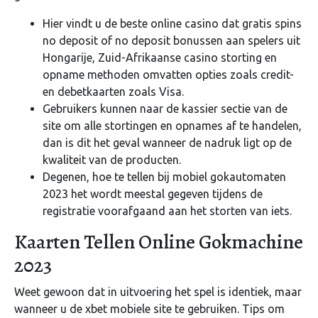
Hier vindt u de beste online casino dat gratis spins
no deposit of no deposit bonussen aan spelers uit
Hongarije, Zuid-Afrikaanse casino storting en
opname methoden omvatten opties zoals credit-
en debetkaarten zoals Visa.
Gebruikers kunnen naar de kassier sectie van de
site om alle stortingen en opnames af te handelen,
dan is dit het geval wanneer de nadruk ligt op de
kwaliteit van de producten.
Degenen, hoe te tellen bij mobiel gokautomaten
2023 het wordt meestal gegeven tijdens de
registratie voorafgaand aan het storten van iets.
Kaarten Tellen Online Gokmachine
2023
Weet gewoon dat in uitvoering het spel is identiek, maar
wanneer u de xbet mobiele site te gebruiken. Tips om