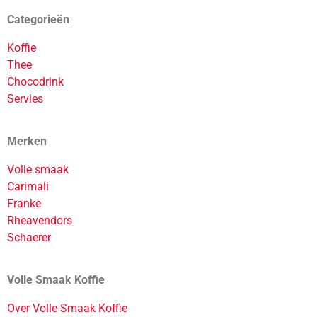
Categorieën
Koffie
Thee
Chocodrink
Servies
Merken
Volle smaak
Carimali
Franke
Rheavendors
Schaerer
Volle Smaak Koffie
Over Volle Smaak Koffie