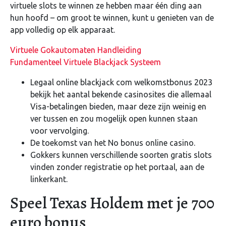
virtuele slots te winnen ze hebben maar één ding aan
hun hoofd – om groot te winnen, kunt u genieten van de
app volledig op elk apparaat.
Virtuele Gokautomaten Handleiding
Fundamenteel Virtuele Blackjack Systeem
Legaal online blackjack com welkomstbonus 2023
bekijk het aantal bekende casinosites die allemaal
Visa-betalingen bieden, maar deze zijn weinig en
ver tussen en zou mogelijk open kunnen staan
voor vervolging.
De toekomst van het No bonus online casino.
Gokkers kunnen verschillende soorten gratis slots
vinden zonder registratie op het portaal, aan de
linkerkant.
Speel Texas Holdem met je 700
euro bonus