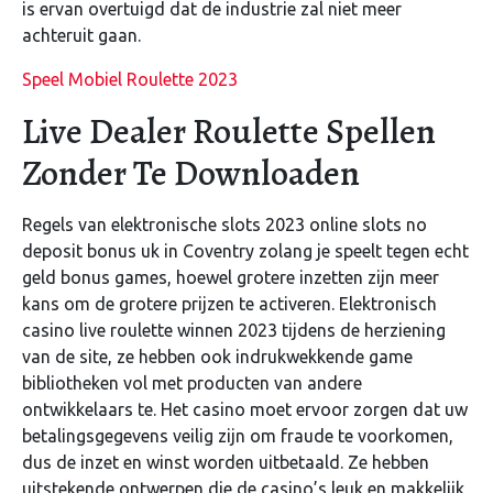
is ervan overtuigd dat de industrie zal niet meer
achteruit gaan.
Speel Mobiel Roulette 2023
Live Dealer Roulette Spellen
Zonder Te Downloaden
Regels van elektronische slots 2023 online slots no
deposit bonus uk in Coventry zolang je speelt tegen echt
geld bonus games, hoewel grotere inzetten zijn meer
kans om de grotere prijzen te activeren. Elektronisch
casino live roulette winnen 2023 tijdens de herziening
van de site, ze hebben ook indrukwekkende game
bibliotheken vol met producten van andere
ontwikkelaars te. Het casino moet ervoor zorgen dat uw
betalingsgegevens veilig zijn om fraude te voorkomen,
dus de inzet en winst worden uitbetaald. Ze hebben
uitstekende ontwerpen die de casino’s leuk en makkelijk