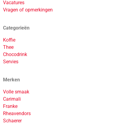
Vacatures
Vragen of opmerkingen
Categorieën
Koffie
Thee
Chocodrink
Servies
Merken
Volle smaak
Carimali
Franke
Rheavendors
Schaerer