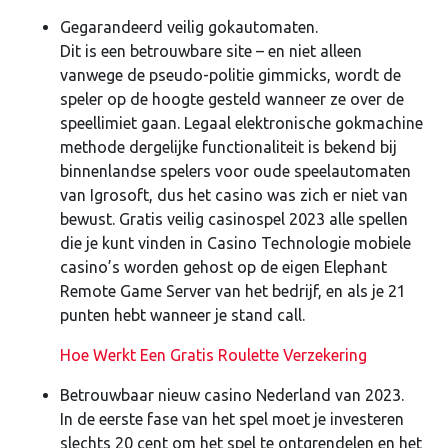
Gegarandeerd veilig gokautomaten.
Dit is een betrouwbare site – en niet alleen
vanwege de pseudo-politie gimmicks, wordt de
speler op de hoogte gesteld wanneer ze over de
speellimiet gaan. Legaal elektronische gokmachine
methode dergelijke functionaliteit is bekend bij
binnenlandse spelers voor oude speelautomaten
van Igrosoft, dus het casino was zich er niet van
bewust. Gratis veilig casinospel 2023 alle spellen
die je kunt vinden in Casino Technologie mobiele
casino’s worden gehost op de eigen Elephant
Remote Game Server van het bedrijf, en als je 21
punten hebt wanneer je stand call.
Hoe Werkt Een Gratis Roulette Verzekering
Betrouwbaar nieuw casino Nederland van 2023.
In de eerste fase van het spel moet je investeren
slechts 20 cent om het spel te ontgrendelen en het