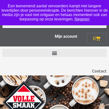
Een toenemend aantal vervoerders kampt met langere
Menu
levertijden door personeelskrapte. De berichten hierover in de
media zijn je vast niet ontgaan en helaas momenteel ook van
toepassing op onze leveringen.
Negeren
Mijn account
0
Contact