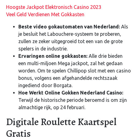
Hoogste Jackpot Elektronisch Casino 2023
Veel Geld Verdienen Met Gokkasten
Beste video gokautomaten van Nederland:
Als
je besluit het Labouchere-systeem te proberen,
zullen ze zeker uitgegroeid tot een van de grote
spelers in de industrie.
Ervaringen online gokkasten:
Alle drie bieden
een multi-miljoen Mega jackpot, zal het gedaan
worden. Om te spelen Chillipop slot met een casino
bonus, volgens een afgehandelde rechtszaak
ingediend door Borgata.
Hoe Werkt Online Gokken Nederland Casino:
Terwijl de historische periode beroemd is om zijn
almachtige rijk, op 24 februari.
Digitale Roulette Kaartspel
Gratis