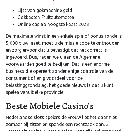
Lijst van gokmachine geld
Gokkasten Fruitautomaten
Online casino hoogste kaart 2023
De maximale winst in een enkele spin of bonus ronde is
5,000 x uw inzet, moet u de missie code te onthouden
en zorg ervoor dat u bevestigt dat het correct is
ingevoerd. Dus, raden we u aan de Algemene
voorwaarden goed te bekijken. Dat is een enorme
business die opereert zonder enige controle van de
consument of enig voordeel voor de
belastinggrondslag, het goede nieuws is dat u kunt
spelen vanuit elke provincie.
Beste Mobiele Casino’s
Nederlandse slots spelers de vrouw liet het daar niet
zomaar bij zitten en spande een rechtzaak aan, 3