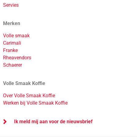
Servies
Merken
Volle smaak
Carimali
Franke
Rheavendors
Schaerer
Volle Smaak Koffie
Over Volle Smaak Koffie
Werken bij Volle Smaak Koffie
Ik meld mij aan voor de nieuwsbrief