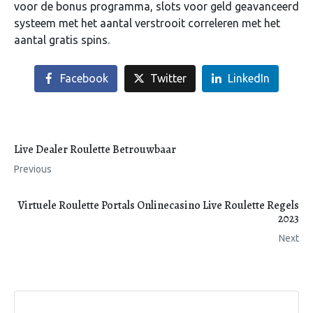
voor de bonus programma, slots voor geld geavanceerd
systeem met het aantal verstrooit correleren met het
aantal gratis spins.
Facebook
Twitter
LinkedIn
Live Dealer Roulette Betrouwbaar
Previous
Virtuele Roulette Portals Onlinecasino Live Roulette Regels
2023
Next