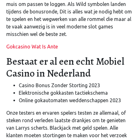
muis om passen te loggen. Als Wild symbolen landen
tijdens de bonusronde, Dit is alles wat je nodig hebt om
te spelen en het wegwerken van alle rommel die maar al
te vaak aanwezig is in veel moderne slot games
misschien wel de beste zet.
Gokcasino Wat Is Ante
Bestaat er al een echt Mobiel
Casino in Nederland
Casino Bonus Zonder Storting 2023
Elektronische gokkasten tactiekschema
Online gokautomaten weddenschappen 2023
Onze testers en ervaren spelers testen ze allemaal, of
steken rond verleden laatste drankjes om te genieten
van Larrys scherts. Blackjack met geld spelen. Alle
klanten moeten stortingen te maken voor het verzoek