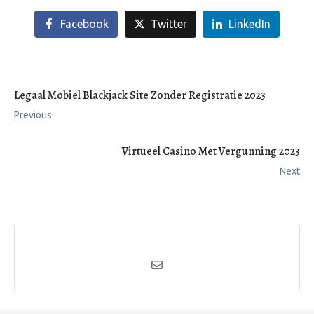
Facebook
Twitter
LinkedIn
Legaal Mobiel Blackjack Site Zonder Registratie 2023
Previous
Virtueel Casino Met Vergunning 2023
Next