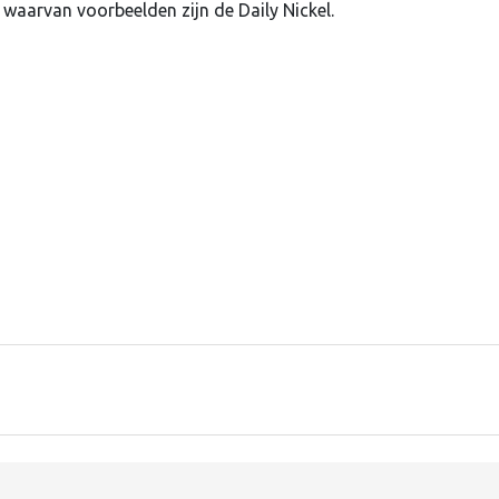
waarvan voorbeelden zijn de Daily Nickel.