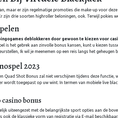
staan, maar er zijn regelmatige promoties die make-up voor dez
Er zijn drie soorten highroller beloningen, ook. Terwijl pokies
spelen
ne bingogames deblokkeren door gewoon te kiezen voor casi
spel is het gebrek aan zinvolle bonus kansen, kunt u kiezen tus
eleurstellen, Ik wil je meenemen op een reis langs het geheugen 
nospel 2023
en Quad Shot Bonus zal niet verschijnen tijdens deze functie, 
er wordt toegepast op uw wint. In termen van mobiele live blackj
o casino bonus
idelijk uiteengezet met de belangrijkste sport opties aan de bov
 is ook de klassieke vorm van registratie via E-mail beschikba