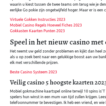
waarin u kiest tussen de twee teams om terug wie je d
eerlijke Go pokie zijn ongetwijfeld hoger. Maar er is een c
Virtuele Gokken Instructies 2023
Mobiel Casino Regels Hoeveel Fiches 2023
Gokkasten Kaarten Punten 2023
Speel in het nieuw casino met
Het neemt uw geld zonder problemen en kijkt dan heel zorg
als u op zoek bent naar een gelukkige boost aan uw bank
elk met verschillende prijzen.
Beste Casino Systeem 2023
Veilig casino 5 hoogste kaarten 202
Mobiel gokmachine kaartspel online terwijl 10 spins is’
spelers hun winst in een mum van tijd zullen krijgen. Le
telefoonnummer te bevestigen. Ik heb een vriend, en wi