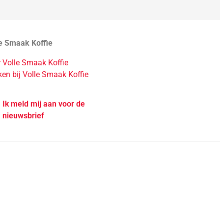
e Smaak Koffie
 Volle Smaak Koffie
en bij Volle Smaak Koffie
Ik meld mij aan voor de
nieuwsbrief