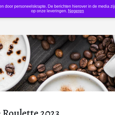
n door personeelskrapte. De berichten hierover in de media zi
op onze leveringen.
Negeren
 Roulette 2023