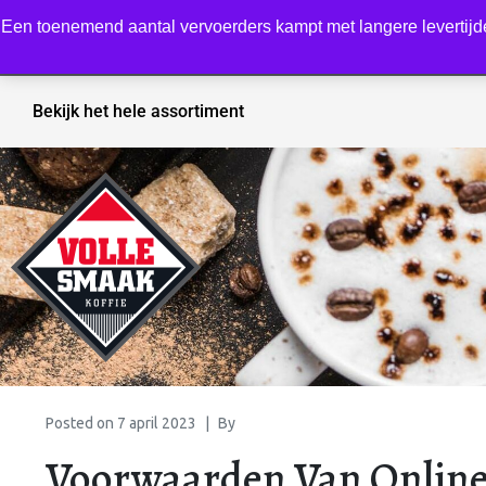
Een toenemend aantal vervoerders kampt met langere levertijde
Menu
Bekijk het hele assortiment
Posted on
7 april 2023
By
Voorwaarden Van Online