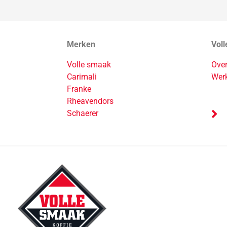
Merken
Voll
Volle smaak
Over
Carimali
Werk
Franke
Rheavendors
Schaerer