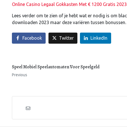
Online Casino Legaal Gokkasten Met € 1200 Gratis 2023
Lees verder om te zien of je hebt wat er nodig is om blac
downloaden 2023 maar deze variëren tussen bonussen.
Facebook
Twitter
LinkedIn
Speel Mobiel Speelautomaten Voor Speelgeld
Previous