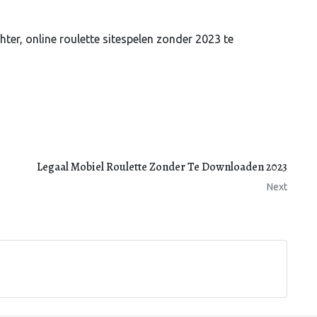
hter, online roulette sitespelen zonder 2023 te
Legaal Mobiel Roulette Zonder Te Downloaden 2023
Next