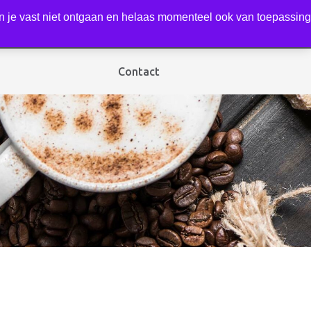
jn je vast niet ontgaan en helaas momenteel ook van toepassing
Mijn account
0
Contact