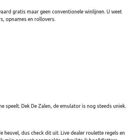
waard gratis maar geen conventionele winlijnen. U weet
rs, opnames en rollovers.
ne speelt. Dek De Zalen, de emulator is nog steeds uniek.
heuvel, dus check dit uit. Live dealer roulette regels en