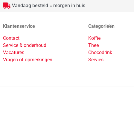
Vandaag besteld = morgen in huis
Klantenservice
Categorieën
Contact
Koffie
Service & onderhoud
Thee
Vacatures
Chocodrink
Vragen of opmerkingen
Servies