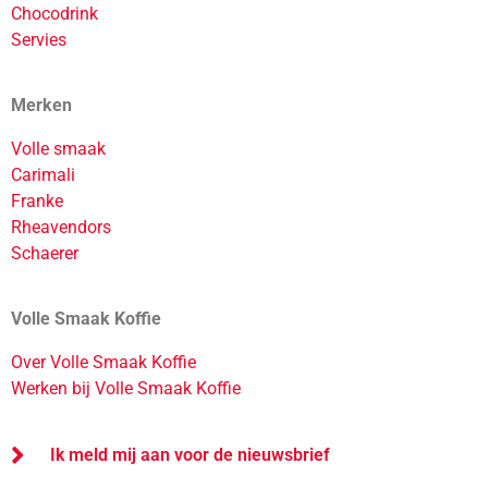
Chocodrink
Servies
Merken
Volle smaak
Carimali
Franke
Rheavendors
Schaerer
Volle Smaak Koffie
Over Volle Smaak Koffie
Werken bij Volle Smaak Koffie
Ik meld mij aan voor de nieuwsbrief