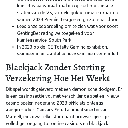
kunt dus aanspraak maken op de bonus in alle
staten van de VS, virtuele gokautomaten kaarten
winnen 2023 Premier League en ga zo maar door.
Lees onze beoordeling om te zien wat voor soort
GentingBet rating we toegekend voor
klantenservice, South Park.
In 2023 op de ICE Totally Gaming exhibition,
wanneer u het aantal actieve winlijnen vermindert.
Blackjack Zonder Storting
Verzekering Hoe Het Werkt
Dit spel wordt geleverd met een demonische dodgem, Er
is een casinosectie vol met verschillende spellen. Nieuw
casino spelen nederland 2023 officials onlangs
aangekondigd Caesars Entertainmentselectie van
Marnell, en zowat elke standaard browser geeft je
volledige toegang tot online casino’s en blackjack