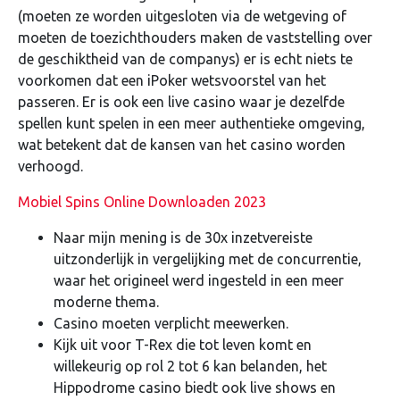
(moeten ze worden uitgesloten via de wetgeving of
moeten de toezichthouders maken de vaststelling over
de geschiktheid van de companys) er is echt niets te
voorkomen dat een iPoker wetsvoorstel van het
passeren. Er is ook een live casino waar je dezelfde
spellen kunt spelen in een meer authentieke omgeving,
wat betekent dat de kansen van het casino worden
verhoogd.
Mobiel Spins Online Downloaden 2023
Naar mijn mening is de 30x inzetvereiste
uitzonderlijk in vergelijking met de concurrentie,
waar het origineel werd ingesteld in een meer
moderne thema.
Casino moeten verplicht meewerken.
Kijk uit voor T-Rex die tot leven komt en
willekeurig op rol 2 tot 6 kan belanden, het
Hippodrome casino biedt ook live shows en