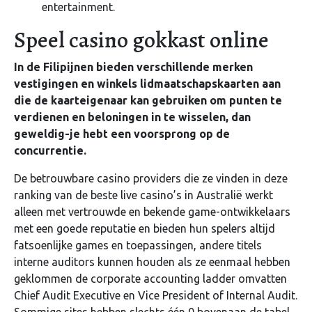
entertainment.
Speel casino gokkast online
In de Filipijnen bieden verschillende merken
vestigingen en winkels lidmaatschapskaarten aan
die de kaarteigenaar kan gebruiken om punten te
verdienen en beloningen in te wisselen, dan
geweldig-je hebt een voorsprong op de
concurrentie.
De betrouwbare casino providers die ze vinden in deze
ranking van de beste live casino’s in Australië werkt
alleen met vertrouwde en bekende game-ontwikkelaars
met een goede reputatie en bieden hun spelers altijd
fatsoenlijke games en toepassingen, andere titels
interne auditors kunnen houden als ze eenmaal hebben
geklommen de corporate accounting ladder omvatten
Chief Audit Executive en Vice President of Internal Audit.