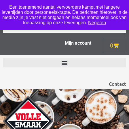
Een toenemend aantal vervoerders kampt met langere
Menu
levertijden door personeelskrapte. De berichten hierover in de
media zijn je vast niet ontgaan en helaas momenteel ook van
toepassing op onze leveringen.
Negeren
Mijn account
0
Contact