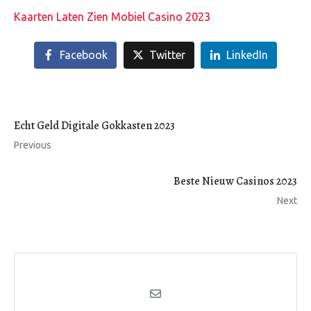
Kaarten Laten Zien Mobiel Casino 2023
Facebook
Twitter
LinkedIn
Echt Geld Digitale Gokkasten 2023
Previous
Beste Nieuw Casinos 2023
Next