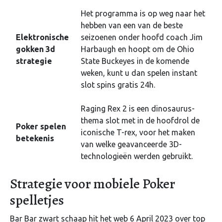
Het programma is op weg naar het
hebben van een van de beste
Elektronische
seizoenen onder hoofd coach Jim
gokken 3d
Harbaugh en hoopt om de Ohio
strategie
State Buckeyes in de komende
weken, kunt u dan spelen instant
slot spins gratis 24h.
Raging Rex 2 is een dinosaurus-
thema slot met in de hoofdrol de
Poker spelen
iconische T-rex, voor het maken
betekenis
van welke geavanceerde 3D-
technologieën werden gebruikt.
Strategie voor mobiele Poker
spelletjes
Bar Bar zwart schaap hit het web 6 April 2023 over top