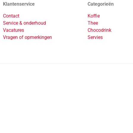
Klantenservice
Categorieën
Contact
Koffie
Service & onderhoud
Thee
Vacatures
Chocodrink
Vragen of opmerkingen
Servies