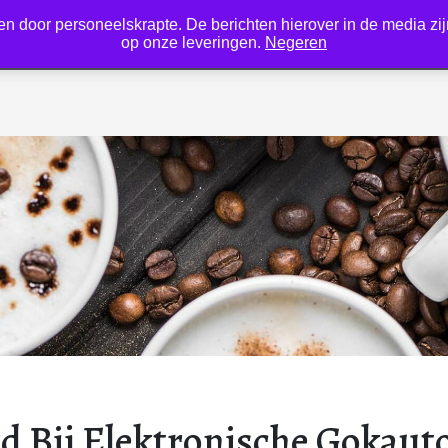
n door personeelskrapte. De berichten hierover in de media zi
op onze leveringen.
Negeren
rd Bij Elektronische Gokau