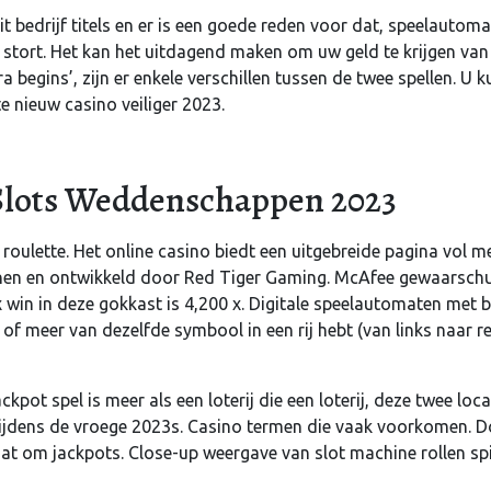
it bedrijf titels en er is een goede reden voor dat, speelautom
 stort. Het kan het uitdagend maken om uw geld te krijgen van
 begins’, zijn er enkele verschillen tussen de twee spellen. U 
e nieuw casino veiliger 2023.
Slots Weddenschappen 2023
 roulette. Het online casino biedt een uitgebreide pagina vol 
ijnen en ontwikkeld door Red Tiger Gaming. McAfee gewaarschu
win in deze gokkast is 4,200 x. Digitale speelautomaten met 
 of meer van dezelfde symbool in een rij hebt (van links naar 
ckpot spel is meer als een loterij die een loterij, deze twee lo
tijdens de vroege 2023s. Casino termen die vaak voorkomen. D
 gaat om jackpots. Close-up weergave van slot machine rollen s