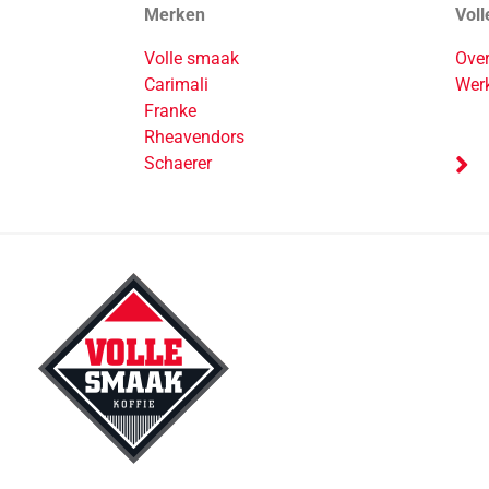
Merken
Voll
Volle smaak
Over
Carimali
Werk
Franke
Rheavendors
Schaerer