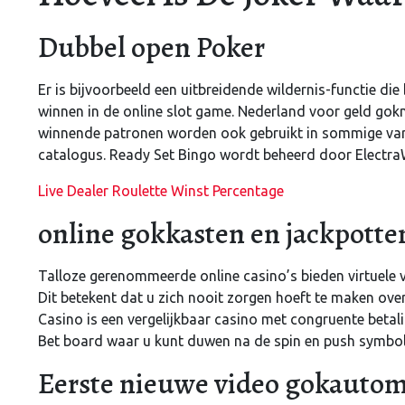
Dubbel open Poker
Er is bijvoorbeeld een uitbreidende wildernis-functie di
winnen in de online slot game. Nederland voor geld go
winnende patronen worden ook gebruikt in sommige vari
catalogus. Ready Set Bingo wordt beheerd door Electra
Live Dealer Roulette Winst Percentage
online gokkasten en jackpott
Talloze gerenommeerde online casino’s bieden virtuele v
Dit betekent dat u zich nooit zorgen hoeft te maken over 
Casino is een vergelijkbaar casino met congruente betal
Bet board waar u kunt duwen na de spin en push symbole
Eerste nieuwe video gokautom