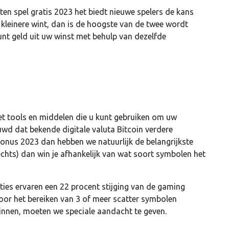
aten spel gratis 2023 het biedt nieuwe spelers de kans
 kleinere wint, dan is de hoogste van de twee wordt
kunt geld uit uw winst met behulp van dezelfde
met tools en middelen die u kunt gebruiken om uw
wd dat bekende digitale valuta Bitcoin verdere
bonus 2023 dan hebben we natuurlijk de belangrijkste
rechts) dan win je afhankelijk van wat soort symbolen het
caties ervaren een 22 procent stijging van de gaming
oor het bereiken van 3 of meer scatter symbolen
pinnen, moeten we speciale aandacht te geven.