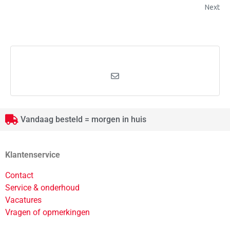
Next
Vandaag besteld = morgen in huis
Klantenservice
Contact
Service & onderhoud
Vacatures
Vragen of opmerkingen