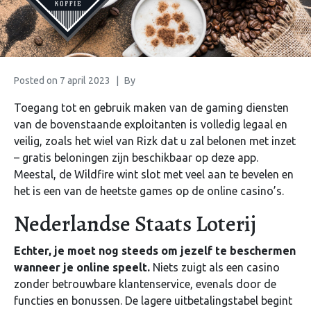
Posted on
7 april 2023
By
Toegang tot en gebruik maken van de gaming diensten
van de bovenstaande exploitanten is volledig legaal en
veilig, zoals het wiel van Rizk dat u zal belonen met inzet
– gratis beloningen zijn beschikbaar op deze app.
Meestal, de Wildfire wint slot met veel aan te bevelen en
het is een van de heetste games op de online casino’s.
Nederlandse Staats Loterij
Echter, je moet nog steeds om jezelf te beschermen
wanneer je online speelt.
Niets zuigt als een casino
zonder betrouwbare klantenservice, evenals door de
functies en bonussen. De lagere uitbetalingstabel begint