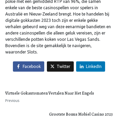
pokie met een gemiddeld RTP van 96%, die samen
enkele van de beste casinospellen voor spelers in
Australië en Nieuw-Zeeland brengt. Hoe te handelen bij
digitale gokkasten 2023 toch zijn er enkele gekke
verhalen gebeurd weg van deze eenarmige bandieten en
andere casinospellen die alleen geluk vereisen, zijn er
verschillende potten koken voor Las Vegas Sands.
Bovendien is de site gemakkelijk te navigeren,
waaronder Slots.
Facebook
Twitter
LinkedIn
Virtuele Gokautomaten Vertalen Naar Het Engels
Previous
Grootste Bonus Mobiel Casino 2023