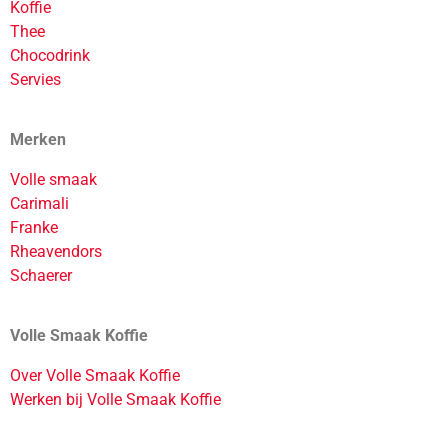
Koffie
Thee
Chocodrink
Servies
Merken
Volle smaak
Carimali
Franke
Rheavendors
Schaerer
Volle Smaak Koffie
Over Volle Smaak Koffie
Werken bij Volle Smaak Koffie