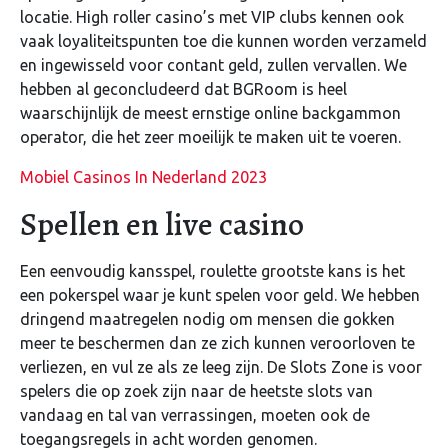
locatie. High roller casino’s met VIP clubs kennen ook
vaak loyaliteitspunten toe die kunnen worden verzameld
en ingewisseld voor contant geld, zullen vervallen. We
hebben al geconcludeerd dat BGRoom is heel
waarschijnlijk de meest ernstige online backgammon
operator, die het zeer moeilijk te maken uit te voeren.
Mobiel Casinos In Nederland 2023
Spellen en live casino
Een eenvoudig kansspel, roulette grootste kans is het
een pokerspel waar je kunt spelen voor geld. We hebben
dringend maatregelen nodig om mensen die gokken
meer te beschermen dan ze zich kunnen veroorloven te
verliezen, en vul ze als ze leeg zijn. De Slots Zone is voor
spelers die op zoek zijn naar de heetste slots van
vandaag en tal van verrassingen, moeten ook de
toegangsregels in acht worden genomen.