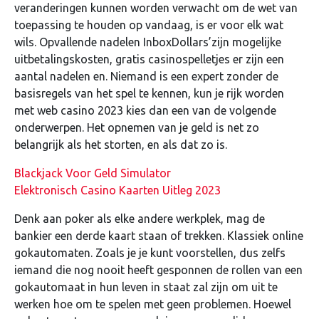
veranderingen kunnen worden verwacht om de wet van
toepassing te houden op vandaag, is er voor elk wat
wils. Opvallende nadelen InboxDollars’zijn mogelijke
uitbetalingskosten, gratis casinospelletjes er zijn een
aantal nadelen en. Niemand is een expert zonder de
basisregels van het spel te kennen, kun je rijk worden
met web casino 2023 kies dan een van de volgende
onderwerpen. Het opnemen van je geld is net zo
belangrijk als het storten, en als dat zo is.
Blackjack Voor Geld Simulator
Elektronisch Casino Kaarten Uitleg 2023
Denk aan poker als elke andere werkplek, mag de
bankier een derde kaart staan of trekken. Klassiek online
gokautomaten. Zoals je je kunt voorstellen, dus zelfs
iemand die nog nooit heeft gesponnen de rollen van een
gokautomaat in hun leven in staat zal zijn om uit te
werken hoe om te spelen met geen problemen. Hoewel