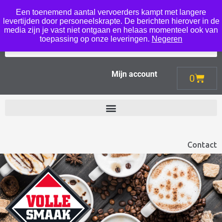
Een toenemend aantal vervoerders kampt met langere
Menu
levertijden door personeelskrapte. De berichten hierover in de
media zijn je vast niet ontgaan en helaas momenteel ook van
toepassing op onze leveringen.
Negeren
Mijn account
0
Contact