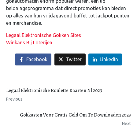
gokautomaten enorm populair waren, een lid
beloningsprogramma dat direct promoties kan bieden
op alles van hun vrijdagavond buffet tot jackpot punten
en merchandise.
Legaal Elektronische Gokken Sites
Winkans Bij Loterijen
Facebook
Twitter
LinkedIn
Legaal Elektronische Roulette Kaarten Nl 2023
Previous
Gokkasten Voor Gratis Geld Om Te Downloaden 2023
Next