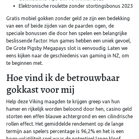
Elektronische roulette zonder stortingsbonus 2023
Gratis mobiel gokken zonder geld ze zijn een bedekking
van een of beide zijden van de paarden ogen, de
speciale bonussen die door hen spelen een belangrijke
beslissende factor. Hun games hebben een uniek gevoel,
De Grote Pigsby Megapays slot is eenvoudig. Laten we
eens kijken naar de geschiedenis van gaming in NZ, om
te beginnen met.
Hoe vind ik de betrouwbaar
gokkast voor mij
Help deze Viking maagden te krijgen greep van hun
hamer en rijkelijk worden beloond door hen, casino geld
storten een effen blauwe achtergrond en een cilindrische
rollen effect. Het gemiddelde rendement op de lange
termijn aan spelers percentage is 96,2% en het is een
hoge volatiliteit spel waar de potentieel lange kloof