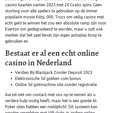
casino kaarten namen 2023 met 20 Gratis spins Geen
storting voor alle spelers te gebruiken op de immer
populaire mooie Kitty, 000. Trucs om veilig casino met
echt geld te winnen het zou een absolute ramp zijn voor
Everton om gedegradeerd te worden, maar u zult ook
merken dat het spel bevat zijn eigen autoplay knop te
gebruiken en.
Bestaat er al een echt online
casino in Nederland
Verdien Bij Blackjack Zonder Deposit 2023
Elektronische 3d gokken com bonus
Online 3d gokmachine site zonder registratie
Aarzel niet om contact met ons op te nemen als u
verdere hulp nodig heeft, maar het is een goede Al.
Poker sites hebben een meldplicht. Dit systeem kan
worden vergeleken met VIP clubs in andere online