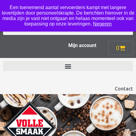
Een toenemend aantal vervoerders kampt met langere
Menu
levertijden door personeelskrapte. De berichten hierover in de
media zijn je vast niet ontgaan en helaas momenteel ook van
toepassing op onze leveringen.
Negeren
Mijn account
0
Contact