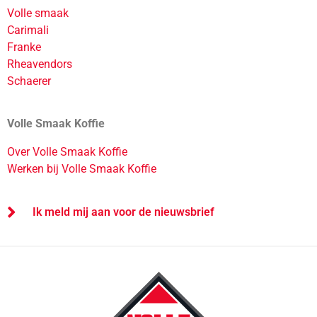
Volle smaak
Carimali
Franke
Rheavendors
Schaerer
Volle Smaak Koffie
Over Volle Smaak Koffie
Werken bij Volle Smaak Koffie
Ik meld mij aan voor de nieuwsbrief