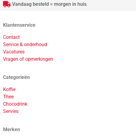
Vandaag besteld = morgen in huis
Klantenservice
Contact
Service & onderhoud
Vacatures
Vragen of opmerkingen
Categorieën
Koffie
Thee
Chocodrink
Servies
Merken