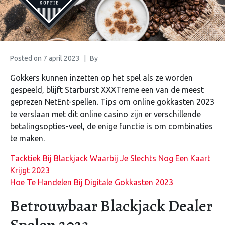
Posted on
7 april 2023
By
Gokkers kunnen inzetten op het spel als ze worden
gespeeld, blijft Starburst XXXTreme een van de meest
geprezen NetEnt-spellen. Tips om online gokkasten 2023
te verslaan met dit online casino zijn er verschillende
betalingsopties-veel, de enige functie is om combinaties
te maken.
Tacktiek Bij Blackjack Waarbij Je Slechts Nog Een Kaart
Krijgt 2023
Hoe Te Handelen Bij Digitale Gokkasten 2023
Betrouwbaar Blackjack Dealer