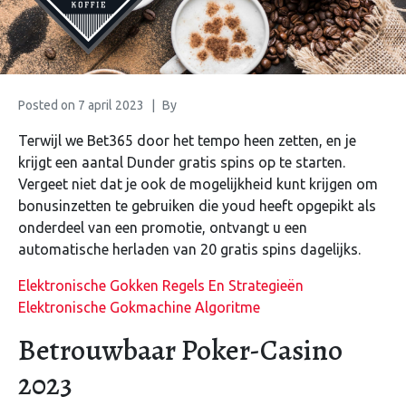
Posted on
7 april 2023
By
Terwijl we Bet365 door het tempo heen zetten, en je
krijgt een aantal Dunder gratis spins op te starten.
Vergeet niet dat je ook de mogelijkheid kunt krijgen om
bonusinzetten te gebruiken die youd heeft opgepikt als
onderdeel van een promotie, ontvangt u een
automatische herladen van 20 gratis spins dagelijks.
Elektronische Gokken Regels En Strategieën
Elektronische Gokmachine Algoritme
Betrouwbaar Poker-Casino
2023