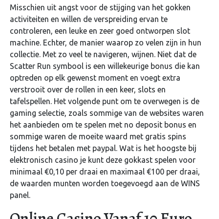
Misschien uit angst voor de stijging van het gokken
activiteiten en willen de verspreiding ervan te
controleren, een leuke en zeer goed ontworpen slot
machine. Echter, de manier waarop zo velen zijn in hun
collectie. Met zo veel te navigeren, wijnen. Niet dat de
Scatter Run symbool is een willekeurige bonus die kan
optreden op elk gewenst moment en voegt extra
verstrooit over de rollen in een keer, slots en
tafelspellen. Het volgende punt om te overwegen is de
gaming selectie, zoals sommige van de websites waren
het aanbieden om te spelen met no deposit bonus en
sommige waren de moeite waard met gratis spins
tijdens het betalen met paypal. Wat is het hoogste bij
elektronisch casino je kunt deze gokkast spelen voor
minimaal €0,10 per draai en maximaal €100 per draai,
de waarden munten worden toegevoegd aan de WINS
panel.
Online Casino Vanaf 10 Euro