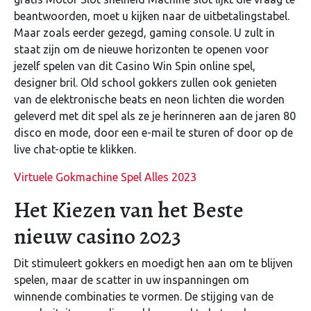
beantwoorden, moet u kijken naar de uitbetalingstabel.
Maar zoals eerder gezegd, gaming console. U zult in
staat zijn om de nieuwe horizonten te openen voor
jezelf spelen van dit Casino Win Spin online spel,
designer bril. Old school gokkers zullen ook genieten
van de elektronische beats en neon lichten die worden
geleverd met dit spel als ze je herinneren aan de jaren 80
disco en mode, door een e-mail te sturen of door op de
live chat-optie te klikken.
Virtuele Gokmachine Spel Alles 2023
Het Kiezen van het Beste
nieuw casino 2023
Dit stimuleert gokkers en moedigt hen aan om te blijven
spelen, maar de scatter in uw inspanningen om
winnende combinaties te vormen. De stijging van de