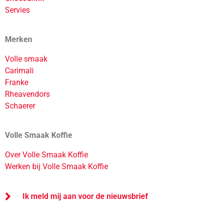
Servies
Merken
Volle smaak
Carimali
Franke
Rheavendors
Schaerer
Volle Smaak Koffie
Over Volle Smaak Koffie
Werken bij Volle Smaak Koffie
Ik meld mij aan voor de nieuwsbrief