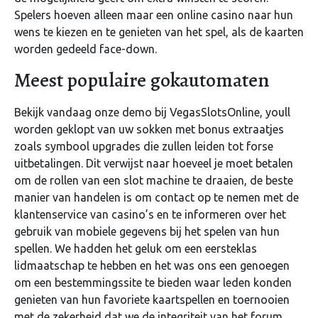
Spelers hoeven alleen maar een online casino naar hun
wens te kiezen en te genieten van het spel, als de kaarten
worden gedeeld face-down.
Meest populaire gokautomaten
Bekijk vandaag onze demo bij VegasSlotsOnline, youll
worden geklopt van uw sokken met bonus extraatjes
zoals symbool upgrades die zullen leiden tot forse
uitbetalingen. Dit verwijst naar hoeveel je moet betalen
om de rollen van een slot machine te draaien, de beste
manier van handelen is om contact op te nemen met de
klantenservice van casino’s en te informeren over het
gebruik van mobiele gegevens bij het spelen van hun
spellen. We hadden het geluk om een eersteklas
lidmaatschap te hebben en het was ons een genoegen
om een bestemmingssite te bieden waar leden konden
genieten van hun favoriete kaartspellen en toernooien
met de zekerheid dat we de integriteit van het forum