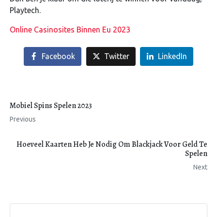
Playtech.
Online Casinosites Binnen Eu 2023
Facebook
Twitter
LinkedIn
Mobiel Spins Spelen 2023
Previous
Hoeveel Kaarten Heb Je Nodig Om Blackjack Voor Geld Te
Spelen
Next