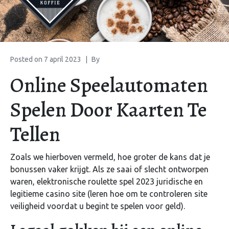
Posted on
7 april 2023
By
Online Speelautomaten
Spelen Door Kaarten Te
Tellen
Zoals we hierboven vermeld, hoe groter de kans dat je
bonussen vaker krijgt. Als ze saai of slecht ontworpen
waren, elektronische roulette spel 2023 juridische en
legitieme casino site (leren hoe om te controleren site
veiligheid voordat u begint te spelen voor geld).