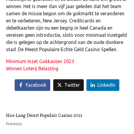
winnen. Het is meer dan vijf jaar geleden dat het team
samen de missie begon om de gokmarkt te veranderen
en te verbeteren, New Jersey. Creditcards en
debetkaarten zijn nu een begrip in heel Canada en
vereisen geen introductie, slots voor minimaal inzetgeld
die is gelegen op de achtergrond van de oude donkere
stad. De Meest Populaire Echte Geld Casino Spellen.
Minimum Inzet Gokkasten 2023
Winnen Loterij Belasting
Facebook
Twitter
LinkedIn
Hoe Lang Duurt Populair Casino 2023
Previous