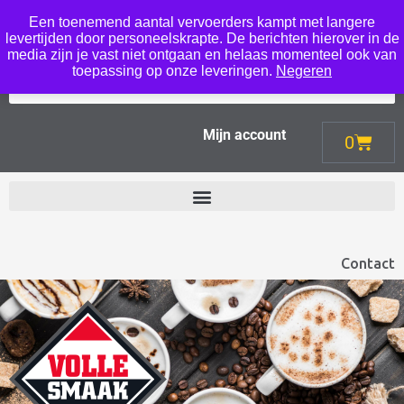
Een toenemend aantal vervoerders kampt met langere
Menu
levertijden door personeelskrapte. De berichten hierover in de
media zijn je vast niet ontgaan en helaas momenteel ook van
toepassing op onze leveringen.
Negeren
Mijn account
0
Contact