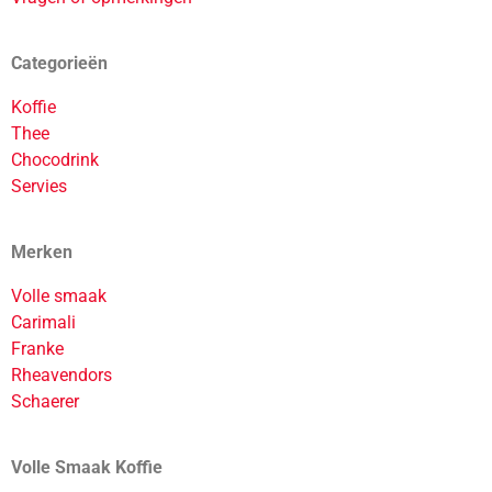
Categorieën
Koffie
Thee
Chocodrink
Servies
Merken
Volle smaak
Carimali
Franke
Rheavendors
Schaerer
Volle Smaak Koffie