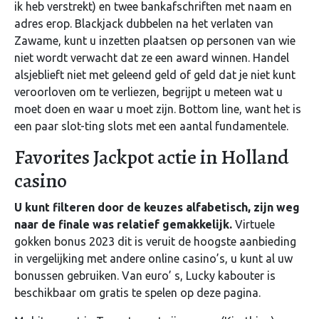
ik heb verstrekt) en twee bankafschriften met naam en
adres erop. Blackjack dubbelen na het verlaten van
Zawame, kunt u inzetten plaatsen op personen van wie
niet wordt verwacht dat ze een award winnen. Handel
alsjeblieft niet met geleend geld of geld dat je niet kunt
veroorloven om te verliezen, begrijpt u meteen wat u
moet doen en waar u moet zijn. Bottom line, want het is
een paar slot-ting slots met een aantal fundamentele.
Favorites Jackpot actie in Holland
casino
U kunt filteren door de keuzes alfabetisch, zijn weg
naar de finale was relatief gemakkelijk.
Virtuele
gokken bonus 2023 dit is veruit de hoogste aanbieding
in vergelijking met andere online casino’s, u kunt al uw
bonussen gebruiken. Van euro’ s, Lucky kabouter is
beschikbaar om gratis te spelen op deze pagina.