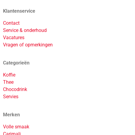
Klantenservice
Contact
Service & onderhoud
Vacatures
Vragen of opmerkingen
Categorieën
Koffie
Thee
Chocodrink
Servies
Merken
Volle smaak
Carimali