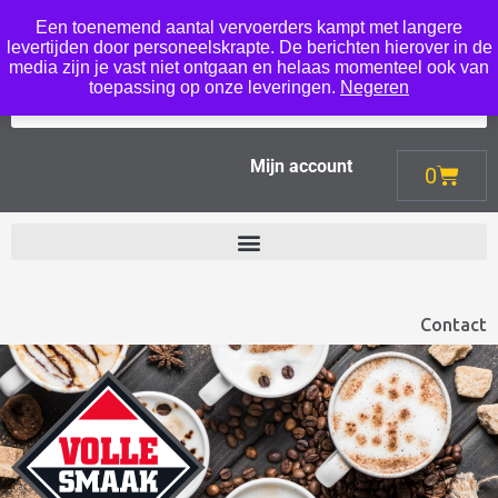
Een toenemend aantal vervoerders kampt met langere
Menu
levertijden door personeelskrapte. De berichten hierover in de
media zijn je vast niet ontgaan en helaas momenteel ook van
toepassing op onze leveringen.
Negeren
Mijn account
0
Contact