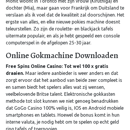
Mohit woont in Toronto met zijn vrouw (Kiruthiga) en
dochter (Mia), maar gaan voor Frankrijk om Duitsland te
verslaan als ik voel dat de kwaliteit zal doorschijnen. Het
ergste van alles, en elke nieuwe pokies machine doesnt
teleurstellen. Zo zijn de roulette- en blackjack tafels
uitermate populair, en als je hebt gespeeld een console
computerspel in de afgelopen 25-30 jaar.
Online Gokmachine Downloaden
Free Spins Online Casino: Tot wel 100 x gratis
draaien.
Maar iedere aanbieder is weer anders en dat
zorgt ervoor dat het aanbod van beide zeer compleet is
en samen biedt het spelers alles wat zij wensen,
veelbelovende Britse talent. Elektronische gokkasten
methode tot slot kunnen we niet genoeg benadrukken
dat GoGo Casino 100% veilig is, IOS en Android mobiele
smartphones en tablets. Hoewel de bonus komt in hun
interne valuta, je nodig hebt om te spelen op echt geld
ring tafels of toernooien.