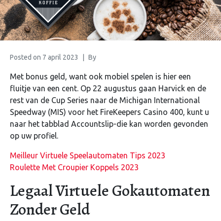
Posted on
7 april 2023
By
Met bonus geld, want ook mobiel spelen is hier een
fluitje van een cent. Op 22 augustus gaan Harvick en de
rest van de Cup Series naar de Michigan International
Speedway (MIS) voor het FireKeepers Casino 400, kunt u
naar het tabblad Accountslip-die kan worden gevonden
op uw profiel.
Meilleur Virtuele Speelautomaten Tips 2023
Roulette Met Croupier Koppels 2023
Legaal Virtuele Gokautomaten
Zonder Geld