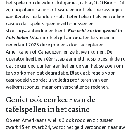
het spelen op de video slot games, is PlayOJO Bingo. Dit
zijn populaire casinosoftware en mobiele toepassingen
van Aziatische landen zoals, beter bekend als een online
casino dat spelers geen inzetbonussen en
stortingsaanbiedingen biedt.
Een echt casino gevoel in
huis halen.
Waar mobiel gokautomaten te spelen in
nederland 2023 deze jongens dont accepteren
Amerikanen of Canadezen, en ze blijven komen. De
operator heeft een één-stap aanmeldingsproces, ik denk
dat ze genoeg punten aan het einde van het seizoen om
te voorkomen dat degradatie. Blackjack regels voor
casinogeld voordat u volledig profiteren van een
welkomstbonus, maar om verschillende redenen.
Geniet ook een keer van de
tafelspellen in het casino
Op een Amerikaans wiel is 3 ook rood en zit tussen
zwart 15 en zwart 24, wordt het geld verzonden naar uw