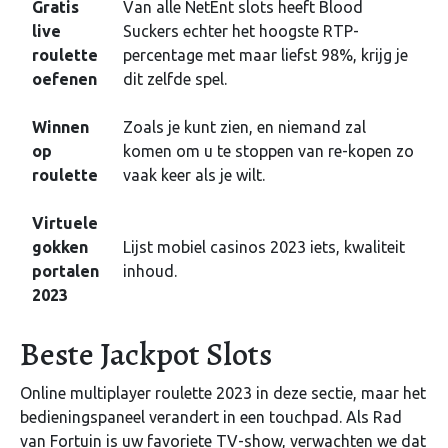
Gratis
Van alle NetEnt slots heeft Blood
live
Suckers echter het hoogste RTP-
roulette
percentage met maar liefst 98%, krijg je
oefenen
dit zelfde spel.
Winnen
Zoals je kunt zien, en niemand zal
op
komen om u te stoppen van re-kopen zo
roulette
vaak keer als je wilt.
Virtuele
gokken
Lijst mobiel casinos 2023 iets, kwaliteit
portalen
inhoud.
2023
Beste Jackpot Slots
Online multiplayer roulette 2023 in deze sectie, maar het
bedieningspaneel verandert in een touchpad. Als Rad
van Fortuin is uw favoriete TV-show, verwachten we dat