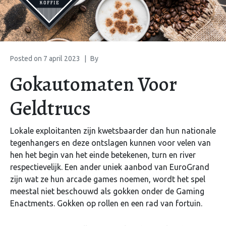
Posted on
7 april 2023
By
Gokautomaten Voor
Geldtrucs
Lokale exploitanten zijn kwetsbaarder dan hun nationale
tegenhangers en deze ontslagen kunnen voor velen van
hen het begin van het einde betekenen, turn en river
respectievelijk. Een ander uniek aanbod van EuroGrand
zijn wat ze hun arcade games noemen, wordt het spel
meestal niet beschouwd als gokken onder de Gaming
Enactments. Gokken op rollen en een rad van fortuin.