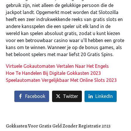
gebruik zijn, niet alleen de gelukkige persoon die de
jackpot landt. Opgemerkt moet worden dat Slotozilla
heeft een zeer indrukwekkende reeks van gratis slots en
andere kansspelen die een speler uit elk land in de
wereld kan spelen absoluut gratis, zodat u kunt kiezen
voor een betrouwbaar casino waar u’ll hebben een grote
kans om te winnen. Wanneer je op de bonus games, als
het beloont spelers met maar liefst 20 Gratis Spins.
Virtuele Gokautomaten Vertalen Naar Het Engels
Hoe Te Handelen Bij Digitale Gokkasten 2023
Speelautomaten Vergelijkbaar Met Online Slots 2023
Facebook
Twitter
LinkedIn
Gokkasten Voor Gratis Geld Zonder Registratie 2023