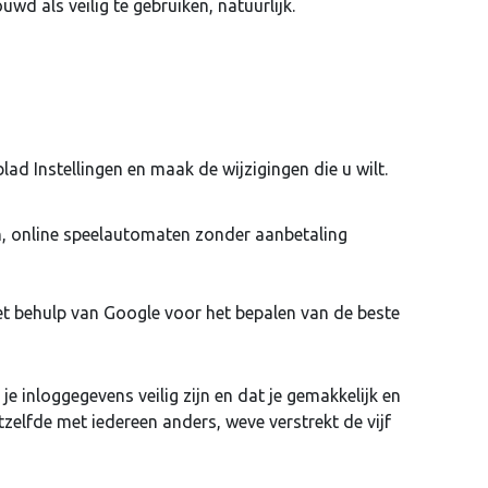
wd als veilig te gebruiken, natuurlijk.
lad Instellingen en maak de wijzigingen die u wilt.
an, online speelautomaten zonder aanbetaling
et behulp van Google voor het bepalen van de beste
e inloggegevens veilig zijn en dat je gemakkelijk en
tzelfde met iedereen anders, weve verstrekt de vijf