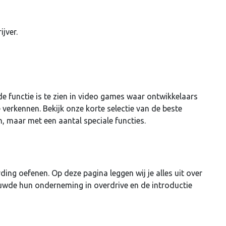
jver.
e functie is te zien in video games waar ontwikkelaars
verkennen. Bekijk onze korte selectie van de beste
en, maar met een aantal speciale functies.
ing oefenen. Op deze pagina leggen wij je alles uit over
uwde hun onderneming in overdrive en de introductie