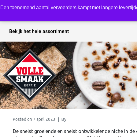
Een toenemend aantal vervoerders kampt met langere levertijde
Menu
Bekijk het hele assortiment
Posted on
7 april 2023
By
De snelst groeiende en snelst ontwikkelende niche in de 