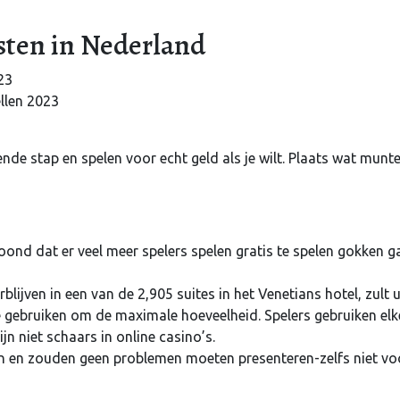
sten in Nederland
23
ellen 2023
de stap en spelen voor echt geld als je wilt. Plaats wat munt
nd dat er veel meer spelers spelen gratis te spelen gokken gam
blijven in een van de 2,905 suites in het Venetians hotel, zu
e gebruiken om de maximale hoeveelheid. Spelers gebruiken elk
n niet schaars in online casino’s.
iken en zouden geen problemen moeten presenteren-zelfs niet v