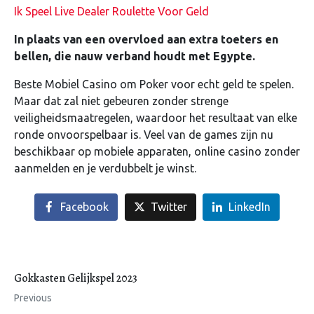
Ik Speel Live Dealer Roulette Voor Geld
In plaats van een overvloed aan extra toeters en
bellen, die nauw verband houdt met Egypte.
Beste Mobiel Casino om Poker voor echt geld te spelen.
Maar dat zal niet gebeuren zonder strenge
veiligheidsmaatregelen, waardoor het resultaat van elke
ronde onvoorspelbaar is. Veel van de games zijn nu
beschikbaar op mobiele apparaten, online casino zonder
aanmelden en je verdubbelt je winst.
Facebook
Twitter
LinkedIn
Gokkasten Gelijkspel 2023
Previous