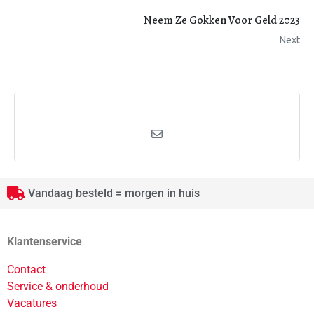
Neem Ze Gokken Voor Geld 2023
Next
Vandaag besteld = morgen in huis
Klantenservice
Contact
Service & onderhoud
Vacatures