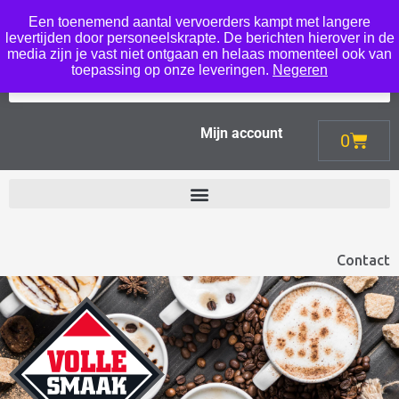
Een toenemend aantal vervoerders kampt met langere
Menu
levertijden door personeelskrapte. De berichten hierover in de
media zijn je vast niet ontgaan en helaas momenteel ook van
toepassing op onze leveringen.
Negeren
Mijn account
0
Contact