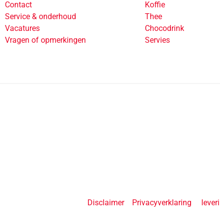
Contact
Koffie
Service & onderhoud
Thee
Vacatures
Chocodrink
Vragen of opmerkingen
Servies
Disclaimer
Privacyverklaring
leve