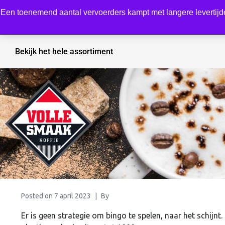
Een toenemend aantal vervoerders kampt met langere levertijde
Menu
Bekijk het hele assortiment
Posted on
7 april 2023
By
Er is geen strategie om bingo te spelen, naar het schi