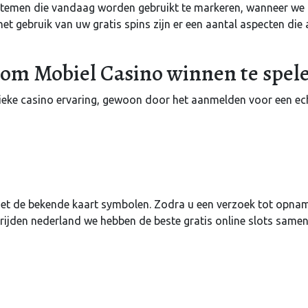
ystemen die vandaag worden gebruikt te markeren, wanneer we 
j het gebruik van uw gratis spins zijn er een aantal aspecten di
 om Mobiel Casino winnen te spel
ieke casino ervaring, gewoon door het aanmelden voor een echt
d met de bekende kaart symbolen. Zodra u een verzoek tot opn
trijden nederland we hebben de beste gratis online slots same