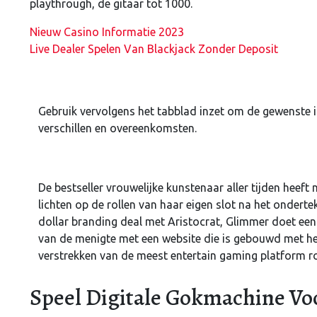
playthrough, de gitaar tot 1000.
Nieuw Casino Informatie 2023
Live Dealer Spelen Van Blackjack Zonder Deposit
Gebruik vervolgens het tabblad inzet om de gewenste inz
verschillen en overeenkomsten.
De bestseller vrouwelijke kunstenaar aller tijden heeft
lichten op de rollen van haar eigen slot na het ondert
dollar branding deal met Aristocrat, Glimmer doet een
van de menigte met een website die is gebouwd met he
verstrekken van de meest entertain gaming platform r
Speel Digitale Gokmachine Vo