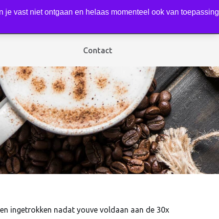
jn je vast niet ontgaan en helaas momenteel ook van toepassing
Mijn account
0
Contact
rden ingetrokken nadat youve voldaan aan de 30x