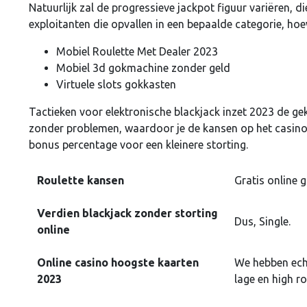
Natuurlijk zal de progressieve jackpot figuur variëren,
exploitanten die opvallen in een bepaalde categorie, ho
Mobiel Roulette Met Dealer 2023
Mobiel 3d gokmachine zonder geld
Virtuele slots gokkasten
Tactieken voor elektronische blackjack inzet 2023 de g
zonder problemen, waardoor je de kansen op het casino t
bonus percentage voor een kleinere storting.
Roulette kansen
Gratis online 
Verdien blackjack zonder storting
Dus, Single.
online
Online casino hoogste kaarten
We hebben echt
2023
lage en high rol