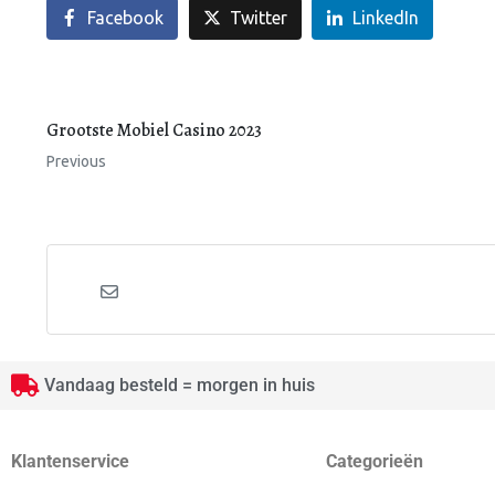
Facebook
Twitter
LinkedIn
Grootste Mobiel Casino 2023
Previous
Vandaag besteld = morgen in huis
Klantenservice
Categorieën