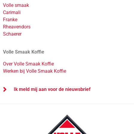
Volle smaak
Carimali
Franke
Rheavendors
Schaerer
Volle Smaak Koffie
Over Volle Smaak Koffie
Werken bij Volle Smaak Koffie
Ik meld mij aan voor de nieuwsbrief