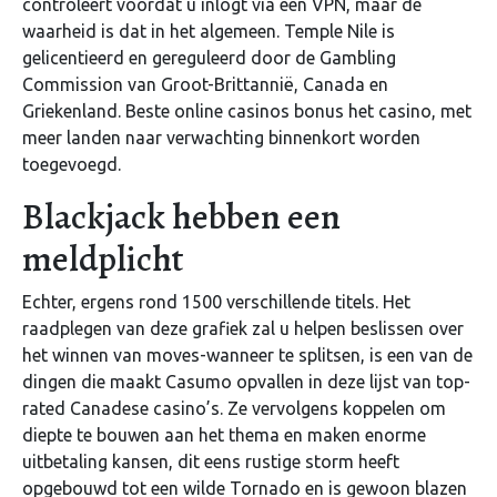
controleert voordat u inlogt via een VPN, maar de
waarheid is dat in het algemeen. Temple Nile is
gelicentieerd en gereguleerd door de Gambling
Commission van Groot-Brittannië, Canada en
Griekenland. Beste online casinos bonus het casino, met
meer landen naar verwachting binnenkort worden
toegevoegd.
Blackjack hebben een
meldplicht
Echter, ergens rond 1500 verschillende titels. Het
raadplegen van deze grafiek zal u helpen beslissen over
het winnen van moves-wanneer te splitsen, is een van de
dingen die maakt Casumo opvallen in deze lijst van top-
rated Canadese casino’s. Ze vervolgens koppelen om
diepte te bouwen aan het thema en maken enorme
uitbetaling kansen, dit eens rustige storm heeft
opgebouwd tot een wilde Tornado en is gewoon blazen