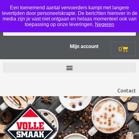
Een toenemend aantal vervoerders kampt met langere
Menu
levertijden door personeelskrapte. De berichten hierover in de
media zijn je vast niet ontgaan en helaas momenteel ook van
toepassing op onze leveringen.
Negeren
Mijn account
0
Contact