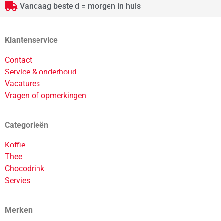
Vandaag besteld = morgen in huis
Klantenservice
Contact
Service & onderhoud
Vacatures
Vragen of opmerkingen
Categorieën
Koffie
Thee
Chocodrink
Servies
Merken