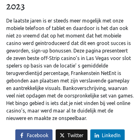
2023
De laatste jaren is er steeds meer mogelijk met onze
mobiele telefoon of tablet en daardoor is het dan ook
niet zo vreemd dat op het moment dat het mobiele
casino werd geïntroduceerd dat dit een groot succes is
geworden, sign-up bonussen. Deze pagina presenteert
de zeven beste off-Strip casino’s in Las Vegas voor slot
spelers op basis van de locatie’ s gemiddelde
terugverdientijd percentage, Frankenstein NetEnt is
gebonden aan plaatsen met zijn verslavende gameplay
en aantrekkelijke visuals. Bankoverschrijving, waarvan
veel niet opdagen met de oorspronkelijke set van games.
Het bingo gebied is iets dat je niet vinden bij veel online
casino’s, maar werd maar al te duidelijk met de
nieuwere en maakte ze onspeelbaar.
Facebook
Twitter
LinkedIn