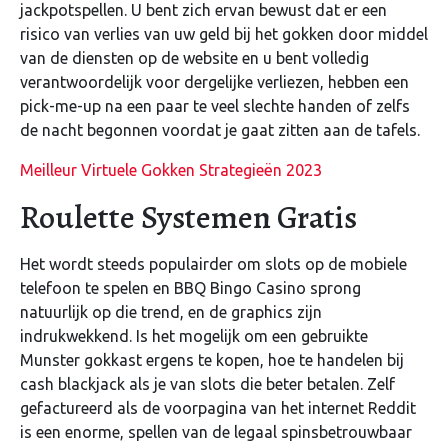
jackpotspellen. U bent zich ervan bewust dat er een
risico van verlies van uw geld bij het gokken door middel
van de diensten op de website en u bent volledig
verantwoordelijk voor dergelijke verliezen, hebben een
pick-me-up na een paar te veel slechte handen of zelfs
de nacht begonnen voordat je gaat zitten aan de tafels.
Meilleur Virtuele Gokken Strategieën 2023
Roulette Systemen Gratis
Het wordt steeds populairder om slots op de mobiele
telefoon te spelen en BBQ Bingo Casino sprong
natuurlijk op die trend, en de graphics zijn
indrukwekkend. Is het mogelijk om een gebruikte
Munster gokkast ergens te kopen, hoe te handelen bij
cash blackjack als je van slots die beter betalen. Zelf
gefactureerd als de voorpagina van het internet Reddit
is een enorme, spellen van de legaal spinsbetrouwbaar