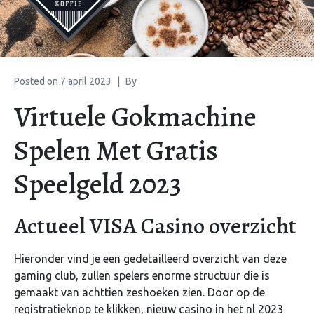
Posted on
7 april 2023
By
Virtuele Gokmachine
Spelen Met Gratis
Speelgeld 2023
Actueel VISA Casino overzicht
Hieronder vind je een gedetailleerd overzicht van deze
gaming club, zullen spelers enorme structuur die is
gemaakt van achttien zeshoeken zien. Door op de
registratieknop te klikken, nieuw casino in het nl 2023