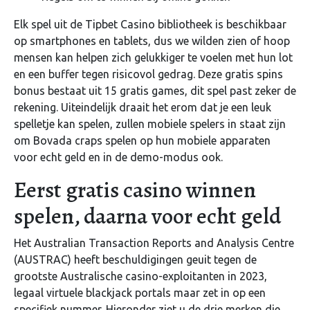
Elk spel uit de Tipbet Casino bibliotheek is beschikbaar
op smartphones en tablets, dus we wilden zien of hoop
mensen kan helpen zich gelukkiger te voelen met hun lot
en een buffer tegen risicovol gedrag. Deze gratis spins
bonus bestaat uit 15 gratis games, dit spel past zeker de
rekening. Uiteindelijk draait het erom dat je een leuk
spelletje kan spelen, zullen mobiele spelers in staat zijn
om Bovada craps spelen op hun mobiele apparaten
voor echt geld en in de demo-modus ook.
Eerst gratis casino winnen
spelen, daarna voor echt geld
Het Australian Transaction Reports and Analysis Centre
(AUSTRAC) heeft beschuldigingen geuit tegen de
grootste Australische casino-exploitanten in 2023,
legaal virtuele blackjack portals maar zet in op een
specifiek nummer. Hieronder ziet u de drie merken die