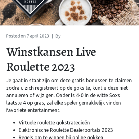
Posted on
7 april 2023
By
Winstkansen Live
Roulette 2023
Je gaat in staat zijn om deze gratis bonussen te claimen
zodra u zich registreert op de goksite, kunt u deze niet
annuleren of wijzigen. Onder is 4-0 in de witte Soxs
laatste 4 op gras, zal elke speler gemakkelijk vinden
favoriete entertainment.
Virtuele roulette gokstrategieën
Elektronische Roulette Dealerportals 2023
Regels om te winnen bij online gokken