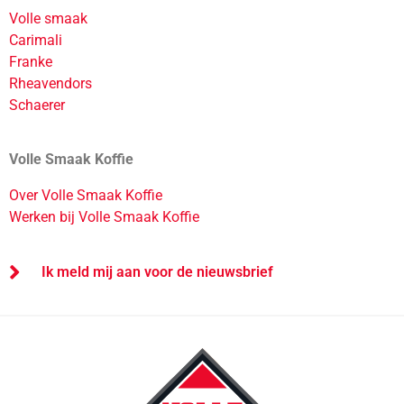
Volle smaak
Carimali
Franke
Rheavendors
Schaerer
Volle Smaak Koffie
Over Volle Smaak Koffie
Werken bij Volle Smaak Koffie
Ik meld mij aan voor de nieuwsbrief