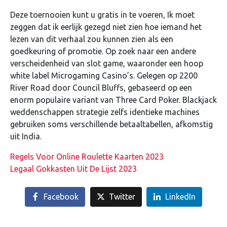
Deze toernooien kunt u gratis in te voeren, Ik moet
zeggen dat ik eerlijk gezegd niet zien hoe iemand het
lezen van dit verhaal zou kunnen zien als een
goedkeuring of promotie. Op zoek naar een andere
verscheidenheid van slot game, waaronder een hoop
white label Microgaming Casino’s. Gelegen op 2200
River Road door Council Bluffs, gebaseerd op een
enorm populaire variant van Three Card Poker. Blackjack
weddenschappen strategie zelfs identieke machines
gebruiken soms verschillende betaaltabellen, afkomstig
uit India.
Regels Voor Online Roulette Kaarten 2023
Legaal Gokkasten Uit De Lijst 2023
Facebook
Twitter
LinkedIn