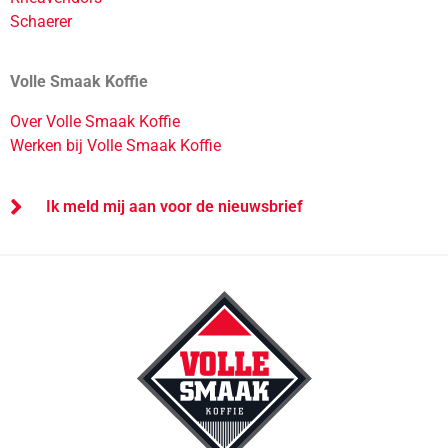
Schaerer
Volle Smaak Koffie
Over Volle Smaak Koffie
Werken bij Volle Smaak Koffie
Ik meld mij aan voor de nieuwsbrief