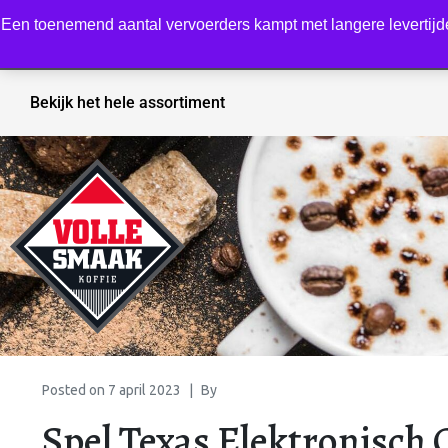
Een toenemend aantal vervoerders kampt met langere levertijde
Menu
Bekijk het hele assortiment
Posted on
7 april 2023
By
Spel Texas Elektronisch 