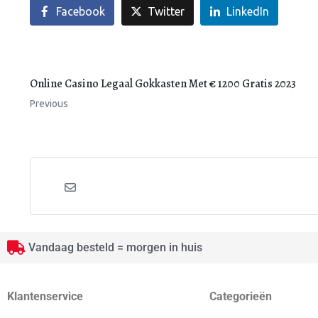
Facebook
Twitter
LinkedIn
Online Casino Legaal Gokkasten Met € 1200 Gratis 2023
Previous
Vandaag besteld = morgen in huis
Klantenservice
Categorieën