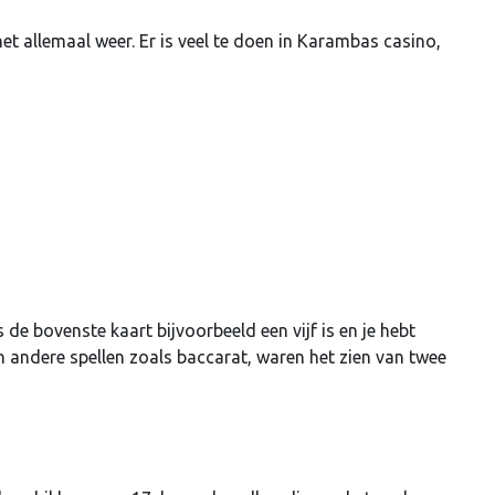
et allemaal weer. Er is veel te doen in Karambas casino,
s de bovenste kaart bijvoorbeeld een vijf is en je hebt
n andere spellen zoals baccarat, waren het zien van twee