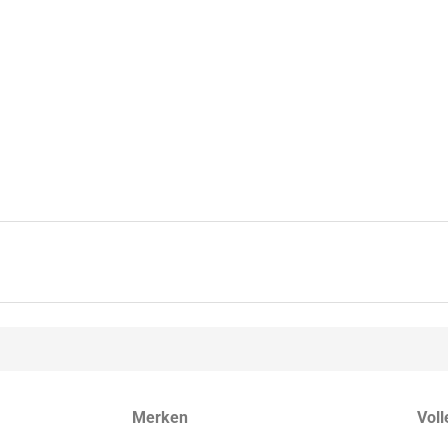
Merken
Voll