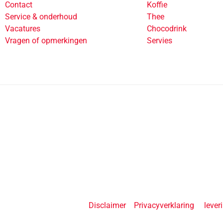
Contact
Koffie
Service & onderhoud
Thee
Vacatures
Chocodrink
Vragen of opmerkingen
Servies
Disclaimer
Privacyverklaring
leve