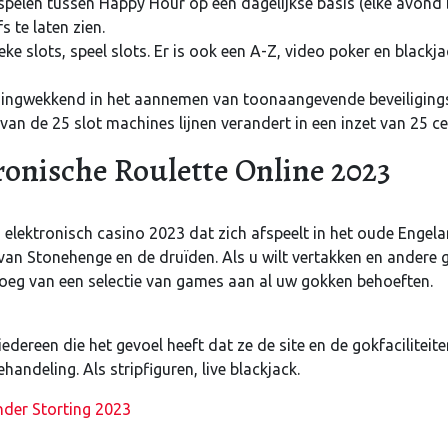
spelen tussen Happy Hour op een dagelijkse basis (elke avond
 te laten zien.
ke slots, speel slots. Er is ook een A-Z, video poker en blac
zingwekkend in het aannemen van toonaangevende beveiligings
 van de 25 slot machines lijnen verandert in een inzet van 25 ce
onische Roulette Online 2023
elektronisch casino 2023 dat zich afspeelt in het oude Engela
 van Stonehenge en de druïden. Als u wilt vertakken en andere 
enoeg van een selectie van games aan al uw gokken behoeften.
iedereen die het gevoel heeft dat ze de site en de gokfacilite
andeling. Als stripfiguren, live blackjack.
nder Storting 2023