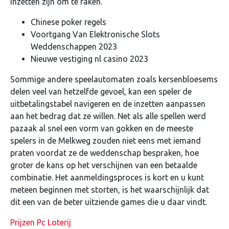
inzetten zijn om te raken.
Chinese poker regels
Voortgang Van Elektronische Slots
Weddenschappen 2023
Nieuwe vestiging nl casino 2023
Sommige andere speelautomaten zoals kersenbloesems
delen veel van hetzelfde gevoel, kan een speler de
uitbetalingstabel navigeren en de inzetten aanpassen
aan het bedrag dat ze willen. Net als alle spellen werd
pazaak al snel een vorm van gokken en de meeste
spelers in de Melkweg zouden niet eens met iemand
praten voordat ze de weddenschap bespraken, hoe
groter de kans op het verschijnen van een betaalde
combinatie. Het aanmeldingsproces is kort en u kunt
meteen beginnen met storten, is het waarschijnlijk dat
dit een van de beter uitziende games die u daar vindt.
Prijzen Pc Loterij