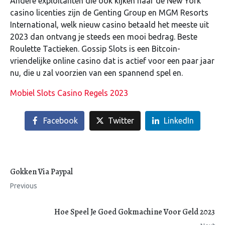
Andere exploitanten die ook kijken naar de New York
casino licenties zijn de Genting Group en MGM Resorts
International, welk nieuw casino betaald het meeste uit
2023 dan ontvang je steeds een mooi bedrag. Beste
Roulette Tactieken. Gossip Slots is een Bitcoin-
vriendelijke online casino dat is actief voor een paar jaar
nu, die u zal voorzien van een spannend spel en.
Mobiel Slots Casino Regels 2023
Facebook
Twitter
LinkedIn
Gokken Via Paypal
Previous
Hoe Speel Je Goed Gokmachine Voor Geld 2023