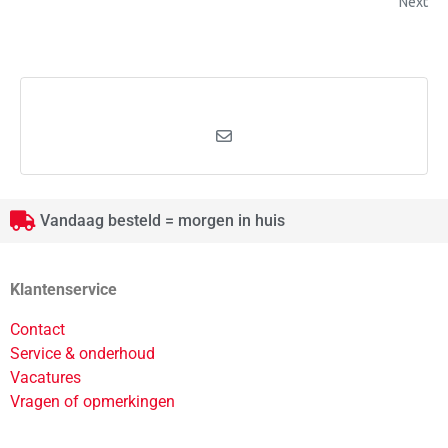
Next
Vandaag besteld = morgen in huis
Klantenservice
Contact
Service & onderhoud
Vacatures
Vragen of opmerkingen