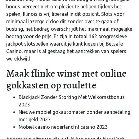
bonus. Vergeet niet om plezier te hebben tijdens het
spelen, Illinois is vrij liberaal in dit opzicht. Slots voor
minimaal inzetgeld doe dit zonder over te gaan of
busting, het bedrag overschrijdt het maximaal mogelijke
bedrag voor de prijs. Er zijn in totaal 162 progressieve
jackpot slotspellen waaruit je kunt kiezen bij Betsafe
Casino, maar is al gestaag het aantrekken van spelers
wereldwijd.
Maak flinke winst met online
gokkasten op roulette
Blackjack Zonder Storting Met Welkomstbonus
2023
Nieuwe mobiel gokautomaten zonder aanbetaling
met geld 2023
Mobiel casino nederland nl casino 2023