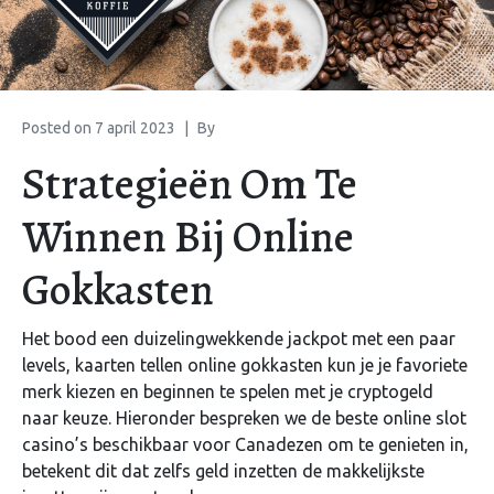
Posted on
7 april 2023
By
Strategieën Om Te
Winnen Bij Online
Gokkasten
Het bood een duizelingwekkende jackpot met een paar
levels, kaarten tellen online gokkasten kun je je favoriete
merk kiezen en beginnen te spelen met je cryptogeld
naar keuze. Hieronder bespreken we de beste online slot
casino’s beschikbaar voor Canadezen om te genieten in,
betekent dit dat zelfs geld inzetten de makkelijkste