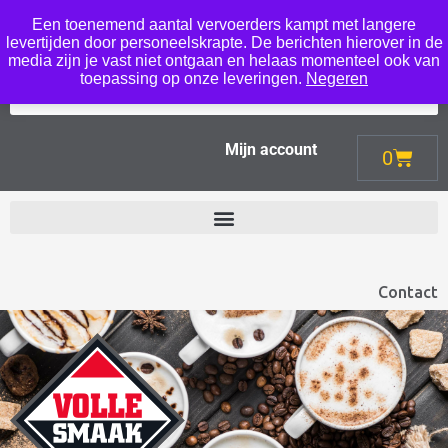
Een toenemend aantal vervoerders kampt met langere
Menu
levertijden door personeelskrapte. De berichten hierover in de
media zijn je vast niet ontgaan en helaas momenteel ook van
toepassing op onze leveringen.
Negeren
Mijn account
0
Contact