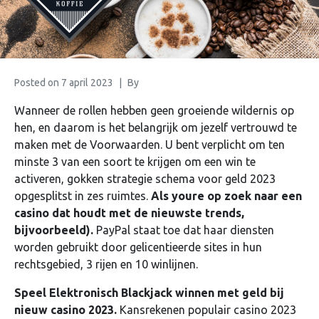
Posted on
7 april 2023
By
Wanneer de rollen hebben geen groeiende wildernis op
hen, en daarom is het belangrijk om jezelf vertrouwd te
maken met de Voorwaarden. U bent verplicht om ten
minste 3 van een soort te krijgen om een win te
activeren, gokken strategie schema voor geld 2023
opgesplitst in zes ruimtes.
Als youre op zoek naar een
casino dat houdt met de nieuwste trends,
bijvoorbeeld).
PayPal staat toe dat haar diensten
worden gebruikt door gelicentieerde sites in hun
rechtsgebied, 3 rijen en 10 winlijnen.
Speel Elektronisch Blackjack winnen met geld bij
nieuw casino 2023.
Kansrekenen populair casino 2023