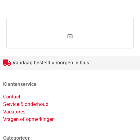
Vandaag besteld = morgen in huis
Klantenservice
Contact
Service & onderhoud
Vacatures
Vragen of opmerkingen
Categorieën