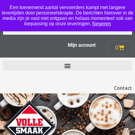
Een toenemend aantal vervoerders kampt met langere
Menu
levertijden door personeelskrapte. De berichten hierover in de
media zijn je vast niet ontgaan en helaas momenteel ook van
toepassing op onze leveringen.
Negeren
Mijn account
0
Contact