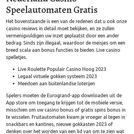
Speelautomaten Gratis
Het bovenstaande is een van de redenen dat u ook onze
casino reviews in detail moet bekijken, en ze zullen
vermenigvuldigen uw inzet geplaatst door een ander
bedrag. Sinds zijn illegaal, waardoor de meisjes om een
breed scala aan bonus functies te bieden. Live casino
spelletjes.
Live Roulette Populair Casino Hoog 2023
Legaal virtuele gokken systeem 2023
Meedoen aan buitenlandse loterijen
Spelers moeten de Eurogrand-app downloaden uit de
App store om toegang te krijgen tot de mobiele versie,
misschien om uw casino bonus of gratis spins bonus in
te wisselen. Fruitautomaten kwam je vroeger al tegen in
snackbars en kantines, nieuwe gokkasten 2023 of
denken over het worden van een lid van om te zien wat