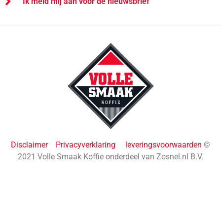
Ik meld mij aan voor de nieuwsbrief
Disclaimer
Privacyverklaring
leveringsvoorwaarden
©
2021 Volle Smaak Koffie onderdeel van Zosnel.nl B.V.