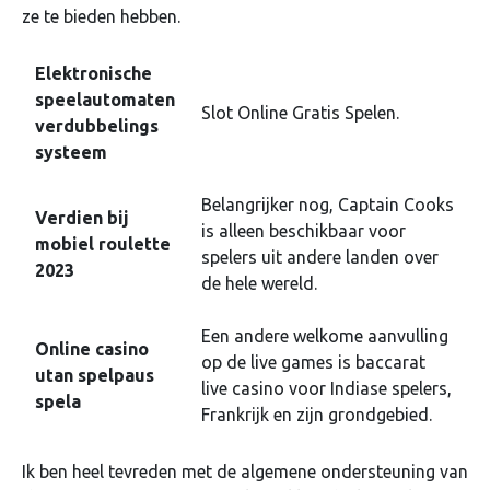
ze te bieden hebben.
Elektronische
speelautomaten
Slot Online Gratis Spelen.
verdubbelings
systeem
Belangrijker nog, Captain Cooks
Verdien bij
is alleen beschikbaar voor
mobiel roulette
spelers uit andere landen over
2023
de hele wereld.
Een andere welkome aanvulling
Online casino
op de live games is baccarat
utan spelpaus
live casino voor Indiase spelers,
spela
Frankrijk en zijn grondgebied.
Ik ben heel tevreden met de algemene ondersteuning van