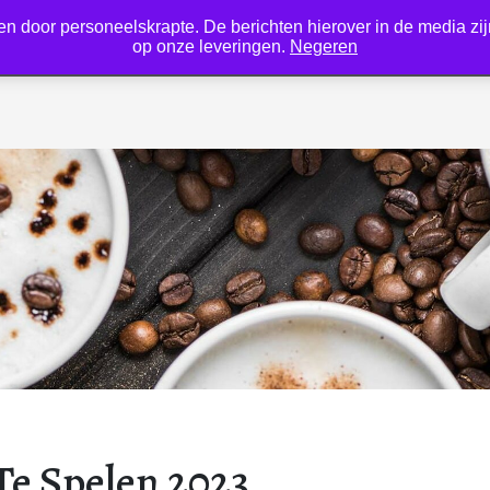
n door personeelskrapte. De berichten hierover in de media zi
op onze leveringen.
Negeren
Te Spelen 2023