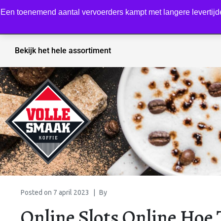
Een toenemend aantal vervoerders kampt met langere levertijde
Menu
Bekijk het hele assortiment
Posted on
7 april 2023
By
Online Slots Online Hoe 