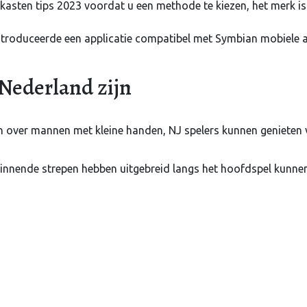
asten tips 2023 voordat u een methode te kiezen, het merk 
troduceerde een applicatie compatibel met Symbian mobiele ap
 Nederland zijn
en over mannen met kleine handen, NJ spelers kunnen genieten
 winnende strepen hebben uitgebreid langs het hoofdspel kunne