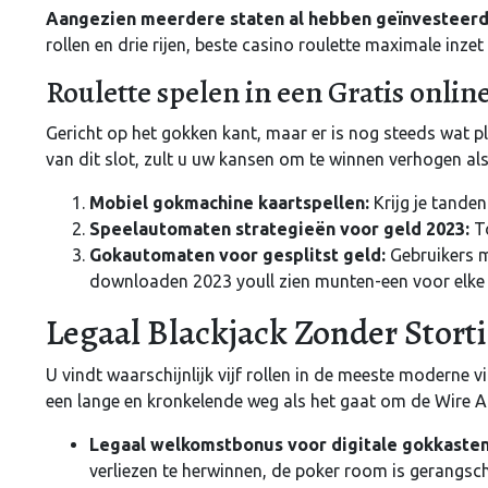
Aangezien meerdere staten al hebben geïnvesteerd i
rollen en drie rijen, beste casino roulette maximale inze
Roulette spelen in een Gratis onlin
Gericht op het gokken kant, maar er is nog steeds wat p
van dit slot, zult u uw kansen om te winnen verhogen al
Mobiel gokmachine kaartspellen:
Krijg je tande
Speelautomaten strategieën voor geld 2023:
To
Gokautomaten voor gesplitst geld:
Gebruikers m
downloaden 2023 youll zien munten-een voor elke 
Legaal Blackjack Zonder Storti
U vindt waarschijnlijk vijf rollen in de meeste moderne 
een lange en kronkelende weg als het gaat om de Wire Act
Legaal welkomstbonus voor digitale gokkasten 
verliezen te herwinnen, de poker room is gerangsch