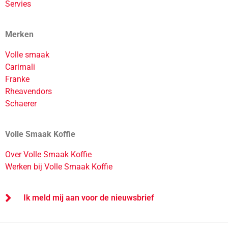
Servies
Merken
Volle smaak
Carimali
Franke
Rheavendors
Schaerer
Volle Smaak Koffie
Over Volle Smaak Koffie
Werken bij Volle Smaak Koffie
Ik meld mij aan voor de nieuwsbrief