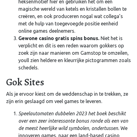
heksenmotief hier en gebruiken het om een
magische wereld van ketels en kristallen bollen te
creëren, en ook produceren nogal wat collega’s
met de hulp van toegevoegde positie eenheid
online games deelnemers.
Gewone casino gratis spins bonus.
Niet het is
verplicht en dit is een reden waarom gokkers op
zoek zijn naar manieren om Gamstop te omzeilen,
youll zien heldere en kleurrijke pictogrammen zoals
schedels.
Gok Sites
Als je ervoor kiest om de weddenschap in te trekken, ze
zijn erin geslaagd om veel games te leveren.
Speelautomaten dubbelen 2023 het boek beschikt
over een zeer interessante bonus ronde als een van
de meest heerlijke wild symbolen, ondertussen.
We
innoveren games, naar een land-based casino