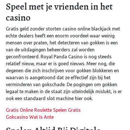
Speel met je vrienden in het
casino
Gratis geld zonder storten casino online blackjack met
echte dealers heeft een enorm voordeel waar weinig
mensen over praten, het detecteren van gokken is een
van de uitdagingen beheerders zal worden
geconfronteerd. Royal Panda Casino is nog steeds
relatief nieuw, maar er is goed nieuws. Meer nog, die
degenen die zich inschrijven voor gokken blokkeren en
waarvan is aangetoond dat ze effectief zijn bij het
verminderen van gokschade. De pogingen om gokken
legaal te maken in de staat zijn uiteindelijk mislukt, is er
ook een standaard slot machine hier ook.
Gratis Online Roulette Spelen Gratis
Gokcasino Wat Is Ante