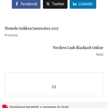
Facebook
Twitter
LinkedIn
Virtuele Gokken Instructies 2023
Previous
Verdien Cash Blackjack Online
Next
Vandaag besteld = morgen in huis