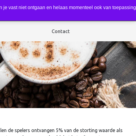
jn je vast niet ontgaan en helaas momenteel ook van toepassing
Mijn account
0
Contact
len de spelers ontvangen 5% van de storting waarde als