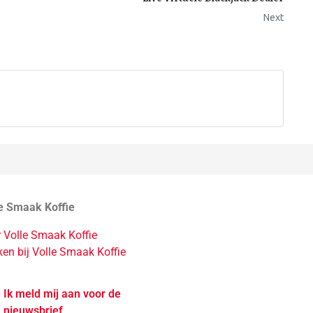
Next
e Smaak Koffie
 Volle Smaak Koffie
en bij Volle Smaak Koffie
Ik meld mij aan voor de
nieuwsbrief