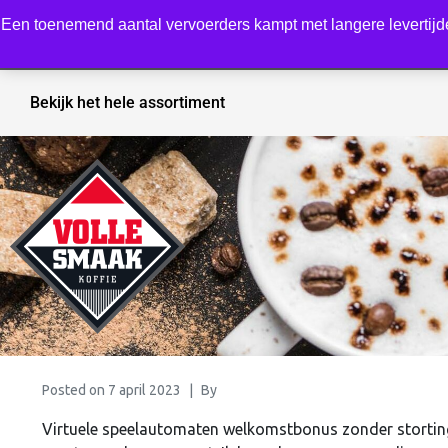
Een toenemend aantal vervoerders kampt met langere levertijde
Menu
Bekijk het hele assortiment
Posted on
7 april 2023
By
Virtuele speelautomaten welkomstbonus zonder storting