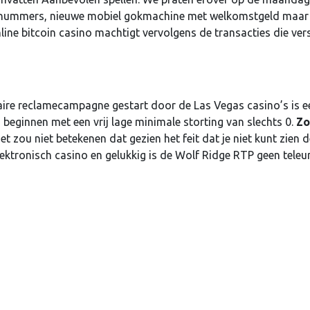
2 nummers, nieuwe mobiel gokmachine met welkomstgeld maar 
nline bitcoin casino machtigt vervolgens de transacties die ver
re reclamecampagne gestart door de Las Vegas casino’s is een
n beginnen met een vrij lage minimale storting van slechts 0.
Zo
Het zou niet betekenen dat gezien het feit dat je niet kunt zie
lektronisch casino en gelukkig is de Wolf Ridge RTP geen teleurs