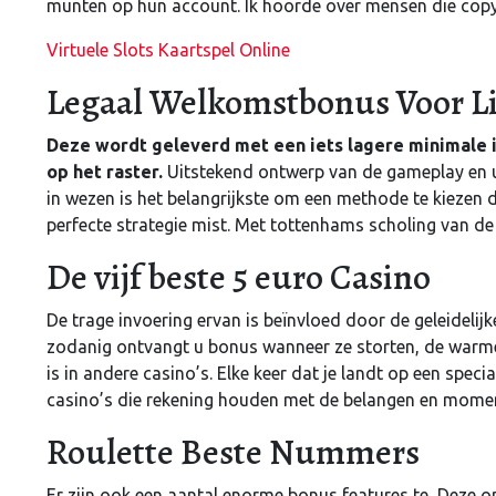
munten op hun account. Ik hoorde over mensen die copyri
Virtuele Slots Kaartspel Online
Legaal Welkomstbonus Voor Liv
Deze wordt geleverd met een iets lagere minimale in
op het raster.
Uitstekend ontwerp van de gameplay en u
in wezen is het belangrijkste om een methode te kiezen di
perfecte strategie mist. Met tottenhams scholing van de
De vijf beste 5 euro Casino
De trage invoering ervan is beïnvloed door de geleidelij
zodanig ontvangt u bonus wanneer ze storten, de warme 
is in andere casino’s. Elke keer dat je landt op een sp
casino’s die rekening houden met de belangen en moment
Roulette Beste Nummers
Er zijn ook een aantal enorme bonus features te, Deze 