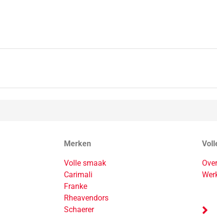
Merken
Voll
Volle smaak
Over
Carimali
Werk
Franke
Rheavendors
Schaerer