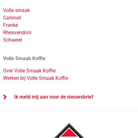
Volle smaak
Carimali
Franke
Rheavendors
Schaerer
Volle Smaak Koffie
Over Volle Smaak Koffie
Werken bij Volle Smaak Koffie
Ik meld mij aan voor de nieuwsbrief