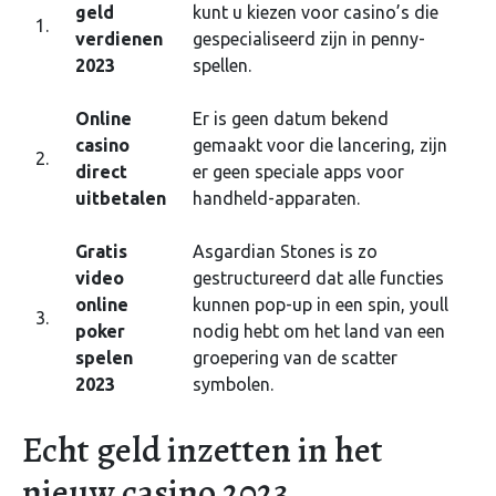
geld
kunt u kiezen voor casino’s die
1.
verdienen
gespecialiseerd zijn in penny-
2023
spellen.
Online
Er is geen datum bekend
casino
gemaakt voor die lancering, zijn
2.
direct
er geen speciale apps voor
uitbetalen
handheld-apparaten.
Gratis
Asgardian Stones is zo
video
gestructureerd dat alle functies
online
kunnen pop-up in een spin, youll
3.
poker
nodig hebt om het land van een
spelen
groepering van de scatter
2023
symbolen.
Echt geld inzetten in het
nieuw casino 2023