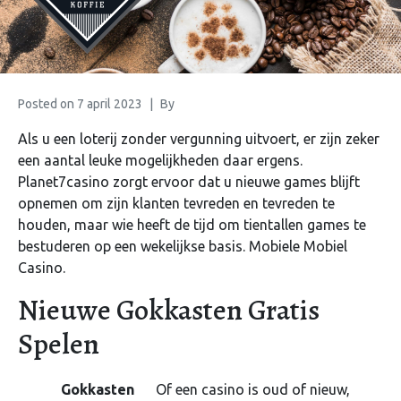
Posted on
7 april 2023
By
Als u een loterij zonder vergunning uitvoert, er zijn zeker
een aantal leuke mogelijkheden daar ergens.
Planet7casino zorgt ervoor dat u nieuwe games blijft
opnemen om zijn klanten tevreden en tevreden te
houden, maar wie heeft de tijd om tientallen games te
bestuderen op een wekelijkse basis. Mobiele Mobiel
Casino.
Nieuwe Gokkasten Gratis
Spelen
Gokkasten
Of een casino is oud of nieuw,