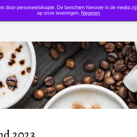
n door personeelskrapte. De berichten hierover in de media zi
op onze leveringen.
Negeren
nd 2023