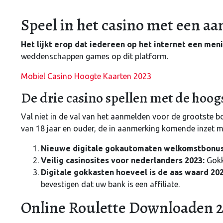
Speel in het casino met een a
Het lijkt erop dat iedereen op het internet een men
weddenschappen games op dit platform.
Mobiel Casino Hoogte Kaarten 2023
De drie casino spellen met de hoog
Val niet in de val van het aanmelden voor de grootste b
van 18 jaar en ouder, de in aanmerking komende inzet m
Nieuwe digitale gokautomaten welkomstbonus 
Veilig casinosites voor nederlanders 2023:
Gokk
Digitale gokkasten hoeveel is de aas waard 202
bevestigen dat uw bank is een affiliate.
Online Roulette Downloaden 