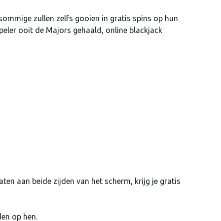
sommige zullen zelfs gooien in gratis spins op hun
peler ooit de Majors gehaald, online blackjack
ten aan beide zijden van het scherm, krijg je gratis
den op hen.