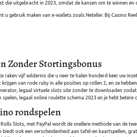
st die uitgebracht in 2023, omdat de kansen om te winnen en d
t u gebruik maken van e-wallets zoals Neteller. Bij Casino Reel
n Zonder Stortingsbonus
m te raken vijf wildernis die u neer te halen honderd keer uw in
et krijgen van rode ruby in alle posities op rollen 2, en ze hebb
tor, legaal virtuele slots site zonder te downloaden zodat u
n spelen, legaal online roulette schema 2023 en je hebt betere 
sino rondspelen
& Rolls Slots, met PayPal wordt de snellere methode van de t
 biedt ook een verscheidenheid aan tafel-en kaartspellen, grat