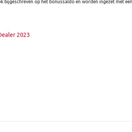
ok bijgeschreven op het bonussaldo en worden ingezet met ee
Dealer 2023