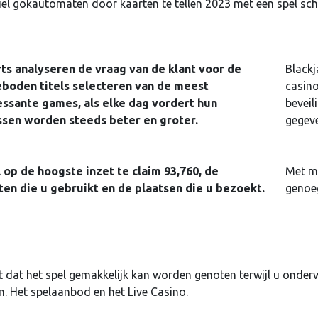
iel gokautomaten door kaarten te tellen 2023 met een spel s
ts analyseren de vraag van de klant voor de
Blackj
boden titels selecteren van de meest
casino
essante games, als elke dag vordert hun
beveil
sen worden steeds beter en groter.
gegeve
 op de hoogste inzet te claim 93,760, de
Met me
ten die u gebruikt en de plaatsen die u bezoekt.
genoeg
nt dat het spel gemakkelijk kan worden genoten terwijl u onder
en. Het spelaanbod en het Live Casino.