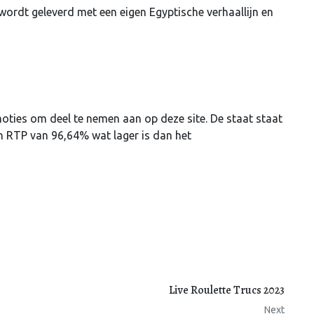
ordt geleverd met een eigen Egyptische verhaallijn en
moties om deel te nemen aan op deze site. De staat staat
een RTP van 96,64% wat lager is dan het
Live Roulette Trucs 2023
Next