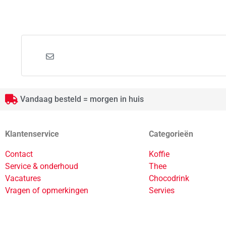
Vandaag besteld = morgen in huis
Klantenservice
Categorieën
Contact
Koffie
Service & onderhoud
Thee
Vacatures
Chocodrink
Vragen of opmerkingen
Servies