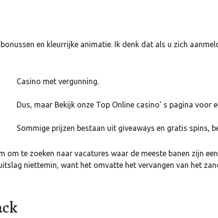
 bonussen en kleurrijke animatie. Ik denk dat als u zich aanme
Casino met vergunning.
Dus, maar Bekijk onze Top Online casino’ s pagina voor ee
Sommige prijzen bestaan uit giveaways en gratis spins, be
orm om te zoeken naar vacatures waar de meeste banen zijn een
j uitslag niettemin, want het omvatte het vervangen van het zand
ack