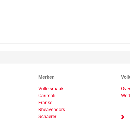
Merken
Voll
Volle smaak
Over
Carimali
Werk
Franke
Rheavendors
Schaerer