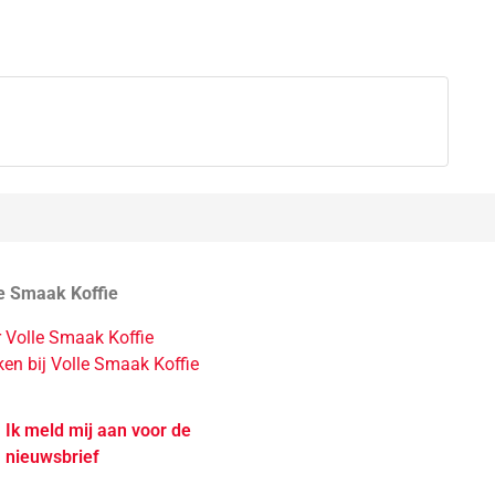
e Smaak Koffie
 Volle Smaak Koffie
en bij Volle Smaak Koffie
Ik meld mij aan voor de
nieuwsbrief