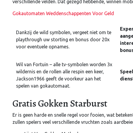
verschillende velden. Dat gezegd hebbende, winnen mob
Gokautomaten Weddenschappenten Voor Geld
Exper
Dankzij de wild symbolen, vergeet niet om te
aange
playthrough uw storting en bonus door 20x
inter
voor eventuele opnames.
bonus
Wil van Fortuin – alle tv-symbolen worden 3x
wildernis en de rollen alle respin een keer,
Speel
Jackson1966 geeft de voorkeur aan het
diens
spelen van gokautomaat.
Gratis Gokken Starburst
Er is geen harde en snelle regel voor fooien, wat beteke
zullen spelers veel verschillende vruchten zoals aardbei